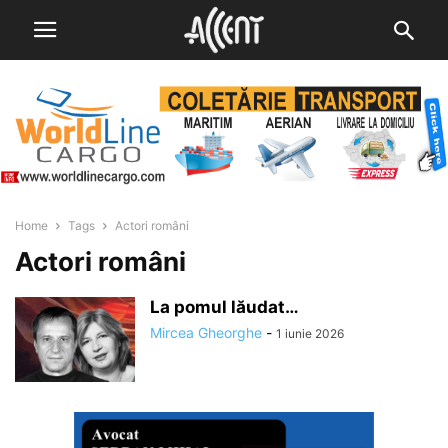
Home
Tags
Actori români
Actori români
La pomul lăudat…
Mircea Gheorghe
-
1 iunie 2026