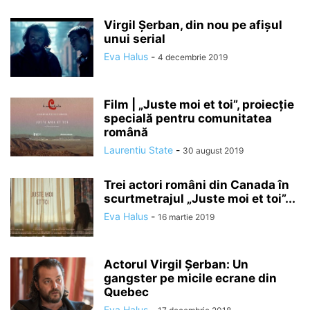
Virgil Șerban, din nou pe afișul
unui serial
Eva Halus
-
4 decembrie 2019
Film | „Juste moi et toi”, proiecție
specială pentru comunitatea
română
Laurentiu State
-
30 august 2019
Trei actori români din Canada în
scurtmetrajul „Juste moi et toi”...
Eva Halus
-
16 martie 2019
Actorul Virgil Șerban: Un
gangster pe micile ecrane din
Quebec
Eva Halus
-