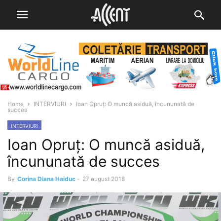
Home
INTERVIURI
Ioan Opruț: O muncă asiduă, încununată de
succes
INTERVIURI
Ioan Opruț: O muncă asiduă,
încununată de succes
By
Corina Diana Haiduc
-
27 august 2018