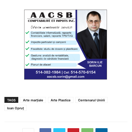
TAGS
Arte marțiale
Arte Plastice
Centenarul Unirii
Ioan Opruț