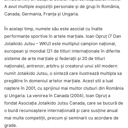
A avut multiple expoziții personale și de grup în România,
Canada, Germania, Franța și Ungaria.
În același timp, numele său este asociat cu înalte
performanțe sportive în artele marțiale. Ioan Opruț (7 Dan
Jotaikido Jutsu – WKU) este multiplul campion național,
european și mondial (21 de titluri internaționale în diferite
sisteme de arte marțiale și federații și 20 de titluri
naționale), antrenor, arbitru și creatorul unui stil modern
numit Jotaikido Jutsu, o sinteză care ilustrează multipla sa
pregătire în domeniul artelor marțiale. Acest stil a luat
naștere în 2001, cu sprijinul mai multor cluburi din România
și Ungaria. La venirea în Canada (2004), Ioan Opruț a
fondat Asociația Jotaikido Jutsu Canada, care se bucură de
o bună recunoaștere internațională și care susține anual
mai multe competiții, precum și seminarii cu acordare de
grade.