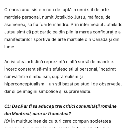
Crearea unui sistem nou de luptă, a unui stil de arte
marțiale personal, numit Jotaikido Jutsu, mă face, de
asemenea, să fiu foarte mândru. Prin intermediul Jotaikido
Jutsu simt că pot participa din plin la marea configurație a
manifestărilor sportive de arte marțiale din Canada și din
lume.
Activitatea artistică reprezintă o altă sursă de mândrie.
Încerc constant să-mi șlefuiesc stilul personal, încadrat
cumva între simbolism, suprarealism și
hiperconceptualism – un stil bazat pe studii de observație,
dar și pe imagini simbolice și suprarealiste.
CL: Dacă ar fi să aduceți trei critici comunității române
din Montreal, care ar fi acestea?
IO:
În multitudinea de culturi care compun societatea