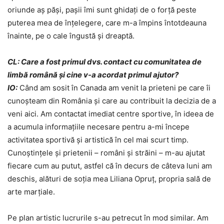
oriunde aș păși, pașii îmi sunt ghidați de o forță peste
puterea mea de înțelegere, care m-a împins întotdeauna
înainte, pe o cale îngustă și dreaptă.
CL: Care a fost primul dvs. contact cu comunitatea de
limbă română și cine v-a acordat primul ajutor?
IO:
Când am sosit în Canada am venit la prieteni pe care îi
cunoșteam din România și care au contribuit la decizia de a
veni aici. Am contactat imediat centre sportive, în ideea de
a acumula informațiile necesare pentru a-mi începe
activitatea sportivă și artistică în cel mai scurt timp.
Cunoștințele și prietenii – români și străini – m-au ajutat
fiecare cum au putut, astfel că în decurs de câteva luni am
deschis, alături de soția mea Liliana Opruț, propria sală de
arte marțiale.
Pe plan artistic lucrurile s-au petrecut în mod similar. Am