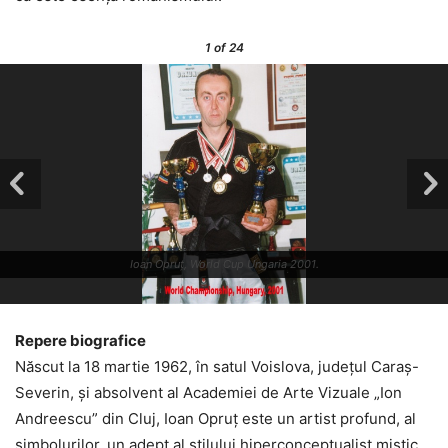
1
of 24
Ioan Opruț, World Cup Ungaria 2001.
Repere biografice
Născut la 18 martie 1962, în satul Voislova, județul Caraș-
Severin, și absolvent al Academiei de Arte Vizuale „Ion
Andreescu” din Cluj, Ioan Opruț este un artist profund, al
simbolurilor, un adept al stilului hiperconceptualist mistic.