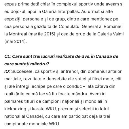
expus prima dată chiar în complexul sportiv unde aveam și
eu dojo-ul, apoi la Galeria Interpallas. Au urmat și alte
expoziții personale și de grup, dintre care menționez pe
cea personală găzduită de Consulatul General al României
la Montreal (martie 2015) și cea de grup de la Galeria Valmi
(mai 2014).
CL: Care sunt trei lucruri realizate de dvs. în Canada de
care sunteți mândru?
IO:
Succesele, ca sportiv și antrenor, din domeniul artelor
marțiale, rezultatele deosebite ale soției și fiicei mele, cât
și ale întregii echipe pe care o conduc – iată câteva din
realizările ce mă fac să fiu foarte mândru. Avem în
palmares titluri de campioni naționali și mondiali în
kickboxing și karate WKU, precum și selecții în lotul
național al Canadei, cu care am participat deja la trei
campionate mondiale WKU.