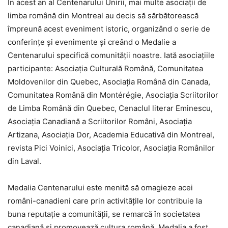
În acest an al Centenarului Unirii, mai multe asociații de
limba română din Montreal au decis să sărbătorească
împreună acest eveniment istoric, organizând o serie de
conferințe și evenimente și creând o Medalie a
Centenarului specifică comunității noastre. Iată asociațiile
participante: Asociația Culturală Română, Comunitatea
Moldovenilor din Quebec, Asociația Română din Canada,
Comunitatea Română din Montérégie, Asociația Scriitorilor
de Limba Română din Quebec, Cenaclul literar Eminescu,
Asociația Canadiană a Scriitorilor Români, Asociația
Artizana, Asociația Dor, Academia Educativă din Montreal,
revista Pici Voinici, Asociația Tricolor, Asociația Românilor
din Laval.
Medalia Centenarului este menită să omagieze acei
români-canadieni care prin activitățile lor contribuie la
buna reputație a comunității, se remarcă în societatea
canadiană și promovează cultura română. Medalia a fost