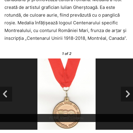
creată de artistul grafician Iulian Gherștoagă. Ea este
rotundă, de culoare aurie, fiind prevăzută cu o panglică
roșie. Medalia înfățișează logoul Centenarului specific
Montrealului, cu conturul României Mari, frunza de arțar și
inscripția „Centenarul Unirii 1918-2018, Montréal, Canada”.
1
of 2
FOTO: Anatol Ciobanu.