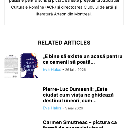
pasiune pentru scris și pictat. Ea este președinta Asociației
Culturale Române (ACR) și directoarea Clubului de artă și
literatură Arteon din Montreal.
RELATED ARTICLES
„E bine să existe un acasă pentru
ca oamenii să poată...
Eva Halus
-
26 iulie 2026
Pierre-Luc Dumesnil: „Este
ciudat cum viața ne ghidează
destinul uneori, cum...
Eva Halus
-
5 mai 2026
Carmen Smutneac – pictura ca
formă de supraviețuire și