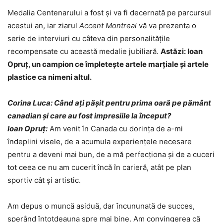
Medalia Centenarului a fost și va fi decernată pe parcursul
acestui an, iar ziarul
Accent Montreal
vă va prezenta o
serie de interviuri cu câteva din personalitățile
recompensate cu această medalie jubiliară.
Astăzi: Ioan
Opruț, un campion ce împletește artele marțiale și artele
plastice ca nimeni altul.
Corina Luca: Când ați pășit pentru prima oară pe pământ
canadian și care au fost impresiile la început?
Ioan Opruț:
Am venit în Canada cu dorința de a-mi
îndeplini visele, de a acumula experiențele necesare
pentru a deveni mai bun, de a mă perfecționa și de a cuceri
tot ceea ce nu am cucerit încă în carieră, atât pe plan
sportiv cât și artistic.
Am depus o muncă asiduă, dar încununată de succes,
sperând întotdeauna spre mai bine. Am convingerea că