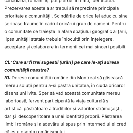
canadiană, românii își pot pierde, în timp, identitatea.
Prezervarea acesteia ar trebui să reprezinte principala
prioritate a comunității. Scindările de orice fel aduc cu sine
serioase traume în cadrul oricărui grup de oameni. Pentru
o comunitate ce trăiește în afara spațiului geografic al țării,
lipsa unității statale trebuie înlocuită prin înțelegere,
acceptare și colaborare în termenii cei mai sinceri posibili.
CL: Care ar fi trei sugestii (urări) pe care le-ați adresa
comunității noastre?
IO:
Doresc comunității române din Montreal să găsească
mereu soluții pentru a-și păstra unitatea, în ciuda oricăror
disensiuni ivite. Sper să văd această comunitate mereu
laborioasă, fervent participantă la viața culturală și
artistică, păstrătoare a tradițiilor și valorilor strămoșești,
dar și descoperitoare a unei identități proprii. Păstrarea
limbii române și a adevărului spus prin intermediul ei cred
că este esența românismului.