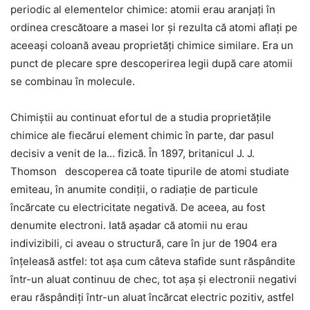
periodic al elementelor chimice: atomii erau aranjaţi în
ordinea crescătoare a masei lor şi rezulta că atomi aflaţi pe
aceeaşi coloană aveau proprietăţi chimice similare. Era un
punct de plecare spre descoperirea legii după care atomii
se combinau în molecule.
Chimiştii au continuat efortul de a studia proprietăţile
chimice ale fiecărui element chimic în parte, dar pasul
decisiv a venit de la… fizică. În 1897, britanicul J. J.
Thomson descoperea că toate tipurile de atomi studiate
emiteau, în anumite condiţii, o radiaţie de particule
încărcate cu electricitate negativă. De aceea, au fost
denumite electroni. Iată aşadar că atomii nu erau
indivizibili, ci aveau o structură, care în jur de 1904 era
înţeleasă astfel: tot așa cum câteva stafide sunt răspândite
într-un aluat continuu de chec, tot aşa şi electronii negativi
erau răspândiţi într-un aluat încărcat electric pozitiv, astfel