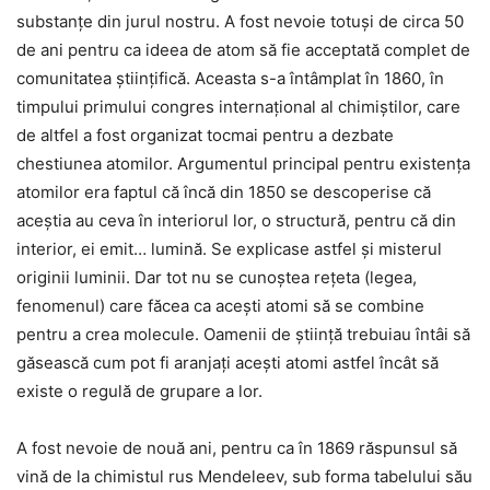
substanţe din jurul nostru. A fost nevoie totuşi de circa 50
de ani pentru ca ideea de atom să fie acceptată complet de
comunitatea ştiinţifică. Aceasta s-a întâmplat în 1860, în
timpului primului congres internaţional al chimiştilor, care
de altfel a fost organizat tocmai pentru a dezbate
chestiunea atomilor. Argumentul principal pentru existenţa
atomilor era faptul că încă din 1850 se descoperise că
aceștia au ceva în interiorul lor, o structură, pentru că din
interior, ei emit… lumină. Se explicase astfel şi misterul
originii luminii. Dar tot nu se cunoştea reţeta (legea,
fenomenul) care făcea ca aceşti atomi să se combine
pentru a crea molecule. Oamenii de ştiinţă trebuiau întâi să
găsească cum pot fi aranjaţi aceşti atomi astfel încât să
existe o regulă de grupare a lor.
A fost nevoie de nouă ani, pentru ca în 1869 răspunsul să
vină de la chimistul rus Mendeleev, sub forma tabelului său