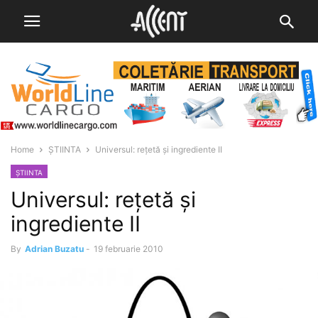
Home
ȘTIINTA
Universul: reţetă şi ingrediente II
ȘTIINTA
Universul: reţetă şi
ingrediente II
By
Adrian Buzatu
-
19 februarie 2010