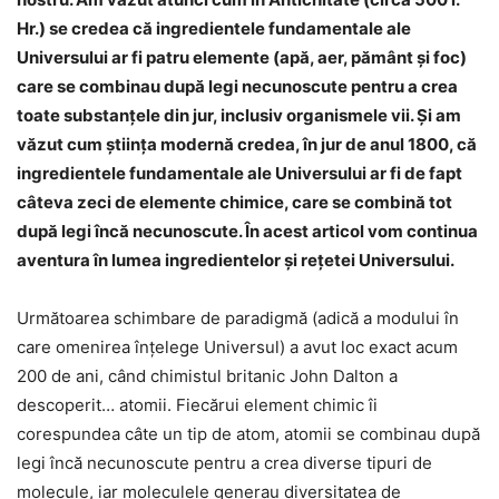
Hr.) se credea că ingredientele fundamentale ale
Universului ar fi patru elemente (apă, aer, pământ şi foc)
care se combinau după legi necunoscute pentru a crea
toate substanţele din jur, inclusiv organismele vii. Şi am
văzut cum ştiinţa modernă credea, în jur de anul 1800, că
ingredientele fundamentale ale Universului ar fi de fapt
câteva zeci de elemente chimice, care se combină tot
după legi încă necunoscute. În acest articol vom continua
aventura în lumea ingredientelor şi reţetei Universului.
Următoarea schimbare de paradigmă (adică a modului în
care omenirea înţelege Universul) a avut loc exact acum
200 de ani, când chimistul britanic John Dalton a
descoperit… atomii. Fiecărui element chimic îi
corespundea câte un tip de atom, atomii se combinau după
legi încă necunoscute pentru a crea diverse tipuri de
molecule, iar moleculele generau diversitatea de