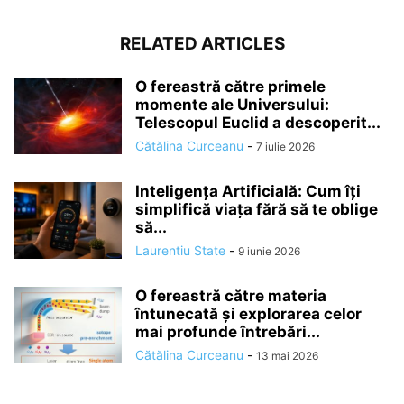
RELATED ARTICLES
O fereastră către primele
momente ale Universului:
Telescopul Euclid a descoperit...
Cătălina Curceanu
-
7 iulie 2026
Inteligența Artificială: Cum îți
simplifică viața fără să te oblige
să...
Laurentiu State
-
9 iunie 2026
O fereastră către materia
întunecată și explorarea celor
mai profunde întrebări...
Cătălina Curceanu
-
13 mai 2026