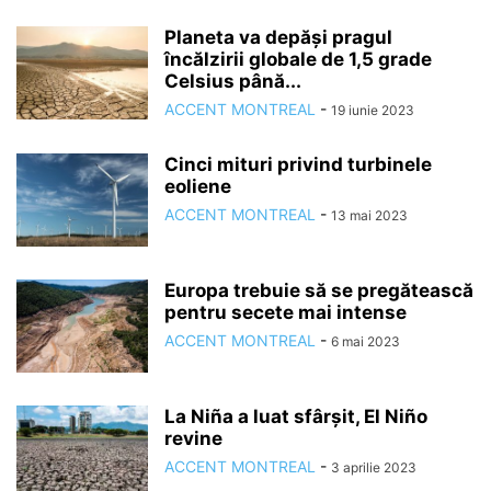
Planeta va depăși pragul
încălzirii globale de 1,5 grade
Celsius până...
ACCENT MONTREAL
-
19 iunie 2023
Cinci mituri privind turbinele
eoliene
ACCENT MONTREAL
-
13 mai 2023
Europa trebuie să se pregătească
pentru secete mai intense
ACCENT MONTREAL
-
6 mai 2023
La Niña a luat sfârșit, El Niño
revine
ACCENT MONTREAL
-
3 aprilie 2023