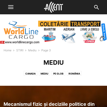
Home
STIRI
Mediu
Page 3
MEDIU
CANADA
MEDIU
PE GLOB
ROMÂNIA
Mecanismul fizic și deciziile politice din