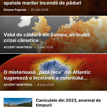
spatele marilor incendii de păduri
Simona Pogonat
-
20 iulie 2026
Valul de căldură din Europa, atribuibil
crizei climatice
ACCENT MONTREAL
-
3 iulie 2026
O misterioasă „pată rece” din Atlantic
sugerează o încetinire a curentului...
ACCENT MONTREAL
-
8 iunie 2026
Caniculele din 2023, anormal de
timpurii