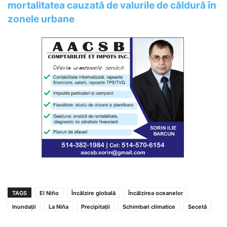
mortalitatea cauzată de valurile de căldură în
zonele urbane
TAGS
El Niño
Încălzire globală
Încălzirea oceanelor
Inundații
La Niña
Precipitații
Schimbari climatice
Secetă