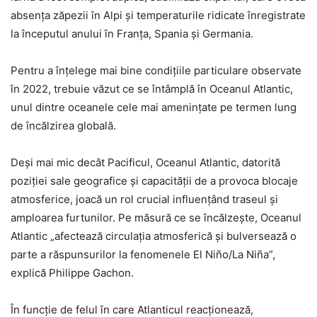
absența zăpezii în Alpi și temperaturile ridicate înregistrate
la începutul anului în Franța, Spania și Germania.
Pentru a înțelege mai bine condițiile particulare observate
în 2022, trebuie văzut ce se întâmplă în Oceanul Atlantic,
unul dintre oceanele cele mai amenințate pe termen lung
de încălzirea globală.
Deși mai mic decât Pacificul, Oceanul Atlantic, datorită
poziției sale geografice și capacității de a provoca blocaje
atmosferice, joacă un rol crucial influențând traseul și
amploarea furtunilor. Pe măsură ce se încălzește, Oceanul
Atlantic „afectează circulația atmosferică și bulversează o
parte a răspunsurilor la fenomenele El Niño/La Niña”,
explică Philippe Gachon.
În funcție de felul în care Atlanticul reacționează,