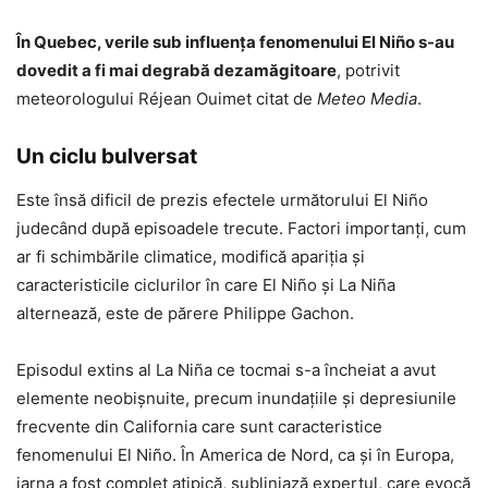
În Quebec, verile sub influența fenomenului El Niño s-au
dovedit a fi mai degrabă dezamăgitoare
, potrivit
meteorologului Réjean Ouimet citat de
Meteo Media
.
Un ciclu bulversat
Este însă dificil de prezis efectele următorului El Niño
judecând după episoadele trecute. Factori importanți, cum
ar fi schimbările climatice, modifică apariția și
caracteristicile ciclurilor în care El Niño și La Niña
alternează, este de părere Philippe Gachon.
Episodul extins al La Niña ce tocmai s-a încheiat a avut
elemente neobișnuite, precum inundațiile și depresiunile
frecvente din California care sunt caracteristice
fenomenului El Niño. În America de Nord, ca și în Europa,
iarna a fost complet atipică, subliniază expertul, care evocă