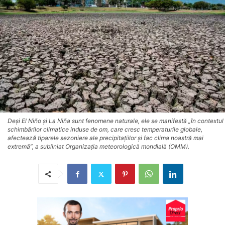
Deși El Niño și La Niña sunt fenomene naturale, ele se manifestă „în contextul
schimbărilor climatice induse de om, care cresc temperaturile globale,
afectează tiparele sezoniere ale precipitațiilor și fac clima noastră mai
extremă”, a subliniat Organizația meteorologică mondială (OMM).