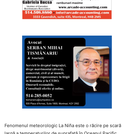
Fenomenul meteorologic La Niña este o răcire pe scară
largă a temperaturilor de suprafață în Oceanul Pacific