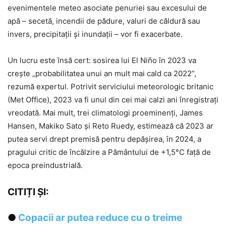
evenimentele meteo asociate penuriei sau excesului de
apă – secetă, incendii de pădure, valuri de căldură sau
invers, precipitații și inundații – vor fi exacerbate.
Un lucru este însă cert: sosirea lui El Niño în 2023 va
crește „probabilitatea unui an mult mai cald ca 2022”,
rezumă expertul. Potrivit serviciului meteorologic britanic
(Met Office), 2023 va fi unul din cei mai calzi ani înregistrați
vreodată. Mai mult, trei climatologi proeminenți, James
Hansen, Makiko Sato și Reto Ruedy, estimează că 2023 ar
putea servi drept premisă pentru depășirea, în 2024, a
pragului critic de încălzire a Pământului de +1,5°C față de
epoca preindustrială.
CITIȚI ȘI:
●
Copacii ar putea reduce cu o treime