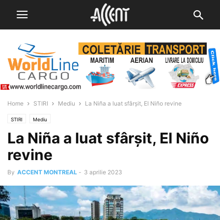
Home
STIRI
Mediu
La Niña a luat sfârșit, El Niño revine
STIRI
Mediu
La Niña a luat sfârșit, El Niño
revine
By
ACCENT MONTREAL
-
3 aprilie 2023