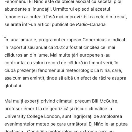
Fenomenul El Niño este de obicei asociat cu secetă, ploi
abundente și inundații. Următorul episod al acestui
fenomen ar putea fi însă mai imprevizibil ca cele din trecut,
se arată într-un articol publicat de
Radio-Canada
.
În luna ianuarie, programul european Copernicus a indicat
în raportul său anual că 2022 a fost al cincilea cel mai
călduros an din lume. Mai multe țări europene s-au
confruntat cu valuri record de căldură în timpul verii, în
ciuda prezenței fenomenului meteorologic La Niña, care,
așa cum am amintit, tinde să aibă un efect de răcire asupra
globului.
Mai mulți experți privind climatul, precum Bill McGuire,
profesor emerit la de geofizică și riscuri climatice la
University College London, sunt îngrijorați de amploarea
evenimentelor meteo pe care următorul El Niño le-ar putea
declanșa. „Condiţiile meteorologice extreme care au