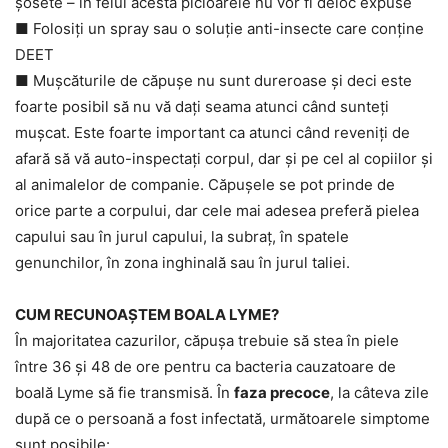
șosete – în felul acesta picioarele nu vor fi deloc expuse
■ Folosiți un spray sau o soluție anti-insecte care conține
DEET
■ Mușcăturile de căpușe nu sunt dureroase și deci este
foarte posibil să nu vă dați seama atunci când sunteți
mușcat. Este foarte important ca atunci când reveniți de
afară să vă auto-inspectați corpul, dar și pe cel al copiilor și
al animalelor de companie. Căpușele se pot prinde de
orice parte a corpului, dar cele mai adesea preferă pielea
capului sau în jurul capului, la subraț, în spatele
genunchilor, în zona inghinală sau în jurul taliei.
CUM RECUNOAȘTEM BOALA LYME?
În majoritatea cazurilor, căpușa trebuie să stea în piele
între 36 și 48 de ore pentru ca bacteria cauzatoare de
boală Lyme să fie transmisă. În
faza precoce
, la câteva zile
după ce o persoană a fost infectată, următoarele simptome
sunt posibile: