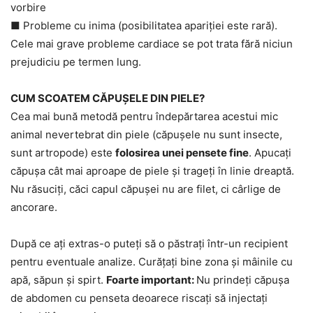
vorbire
■ Probleme cu inima (posibilitatea apariției este rară).
Cele mai grave probleme cardiace se pot trata fără niciun
prejudiciu pe termen lung.
CUM SCOATEM CĂPUȘELE DIN PIELE?
Cea mai bună metodă pentru îndepărtarea acestui mic
animal nevertebrat din piele (căpușele nu sunt insecte,
sunt artropode) este
folosirea unei pensete fine
. Apucați
căpușa cât mai aproape de piele și trageți în linie dreaptă.
Nu răsuciți, căci capul căpușei nu are filet, ci cârlige de
ancorare.
După ce ați extras-o puteți să o păstrați într-un recipient
pentru eventuale analize. Curățați bine zona și mâinile cu
apă, săpun și spirt.
Foarte important:
Nu prindeți căpușa
de abdomen cu penseta deoarece riscați să injectați