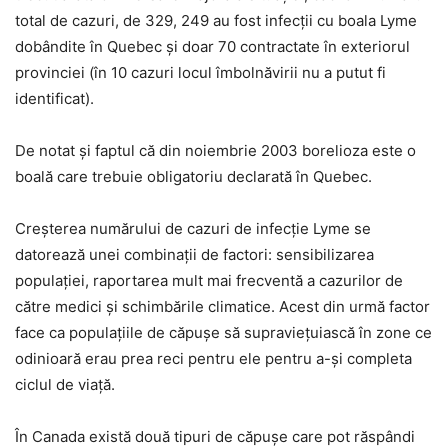
total de cazuri, de 329, 249 au fost infecții cu boala Lyme
dobândite în Quebec și doar 70 contractate în exteriorul
provinciei (în 10 cazuri locul îmbolnăvirii nu a putut fi
identificat).
De notat și faptul că din noiembrie 2003 borelioza este o
boală care trebuie obligatoriu declarată în Quebec.
Creșterea numărului de cazuri de infecție Lyme se
datorează unei combinații de factori: sensibilizarea
populației, raportarea mult mai frecventă a cazurilor de
către medici și schimbările climatice. Acest din urmă factor
face ca populațiile de căpușe să supraviețuiască în zone ce
odinioară erau prea reci pentru ele pentru a-și completa
ciclul de viață.
În Canada există două tipuri de căpușe care pot răspândi