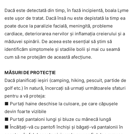
Dacă este detectată din timp, în fază incipientă, boala Lyme
este ușor de tratat. Dacă însă nu este depistată la timp ea
poate duce la paralizie facială, meningită, probleme
cardiace, deteriorarea nervilor și inflamația creierului și a
măduvei spinării. De aceea este esențial să știm să
identificăm simptomele și stadiile bolii și mai cu seamă
cum să ne protejăm de această afecțiune.
MĂSURI DE PROTECȚIE
Dacă planificați ieșiri (camping, hiking, pescuit, partide de
golf etc.) în natură, încercați să urmați următoarele sfaturi
pentru a vă proteja:
■ Purtați haine deschise la culoare, pe care căpușele
devin foarte vizibile
■ Purtați pantaloni lungi și bluze cu mânecă lungă
■ Încălțați-vă cu pantofi închiși și băgați-vă pantalonii în