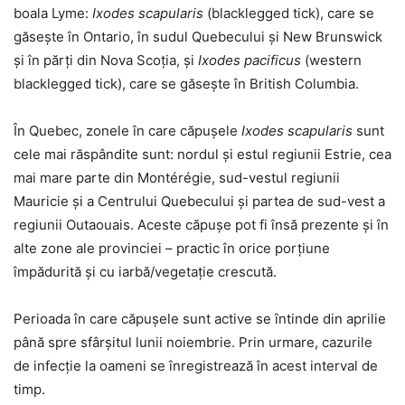
boala Lyme:
Ixodes scapularis
(blacklegged tick), care se
găsește în Ontario, în sudul Quebecului și New Brunswick
și în părți din Nova Scoția, și
Ixodes pacificus
(western
blacklegged tick), care se găsește în British Columbia.
În Quebec, zonele în care căpușele
Ixodes scapularis
sunt
cele mai răspândite sunt: nordul și estul regiunii Estrie, cea
mai mare parte din Montérégie, sud-vestul regiunii
Mauricie și a Centrului Quebecului și partea de sud-vest a
regiunii Outaouais. Aceste căpușe pot fi însă prezente și în
alte zone ale provinciei – practic în orice porțiune
împădurită și cu iarbă/vegetație crescută.
Perioada în care căpușele sunt active se întinde din aprilie
până spre sfârșitul lunii noiembrie. Prin urmare, cazurile
de infecție la oameni se înregistrează în acest interval de
timp.