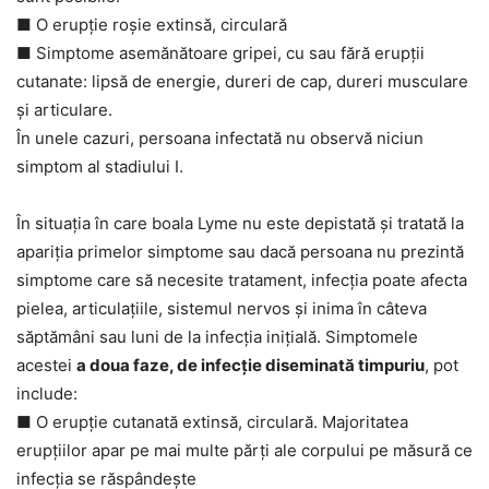
■ O erupție roșie extinsă, circulară
■ Simptome asemănătoare gripei, cu sau fără erupții
cutanate: lipsă de energie, dureri de cap, dureri musculare
și articulare.
În unele cazuri, persoana infectată nu observă niciun
simptom al stadiului I.
În situația în care boala Lyme nu este depistată și tratată la
apariția primelor simptome sau dacă persoana nu prezintă
simptome care să necesite tratament, infecția poate afecta
pielea, articulațiile, sistemul nervos și inima în câteva
săptămâni sau luni de la infecția inițială. Simptomele
acestei
a doua faze, de infecție diseminată timpuriu
, pot
include:
■ O erupție cutanată extinsă, circulară. Majoritatea
erupțiilor apar pe mai multe părți ale corpului pe măsură ce
infecția se răspândește