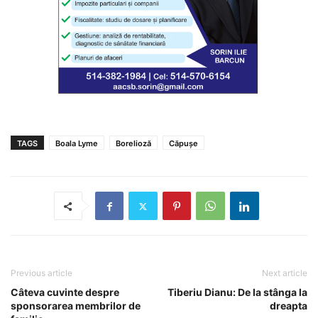
TAGS
Boala Lyme
Borelioză
Căpușe
Previous article
Next article
Câteva cuvinte despre
Tiberiu Dianu: De la stânga la
sponsorarea membrilor de
dreapta