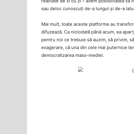
realitate de zi cu zi – avem posibilitatea s
sau deloc cunoscuți de-a lungul și de-a latul
Mai mult, toate aceste platforme au transfor
difuzează. Ca niciodată până acum, ea aparț
pentru noi ce trebuie să auzim, să privim, 
exagerare, că una din cele mai puternice te
democratizarea mass-mediei.