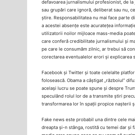
defavoarea jurnalismului profesionist, de la j
sau grupări care ignoră, deliberat sau nu, c
știre. Responsabilitatea nu mai face parte d
a acestei absențe este acuratețea informație
utilizatorii noilor mijloace mass-media poat
care conferă credibilitate jurnalismului și m
pe care le consumăm zilnic, ar trebui să con
corectarea eventualelor erori și explicarea 
Facebook și Twitter și toate celelalte platfo
folosească. Obama a câștigat „războiul” dif
același lucru se poate spune și despre Trum
speculând rolul lor de a transmite știri pr
transformarea lor în spații propice nașterii și
Fake news este probabil una dintre cele mai 
dreapta și-n stânga, rostită cu temei dar și f