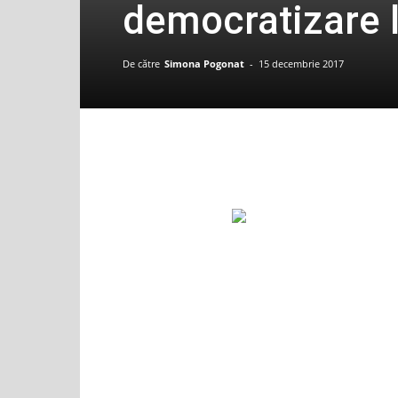
democratizare 
De către
Simona Pogonat
-
15 decembrie 2017
Distribuiti