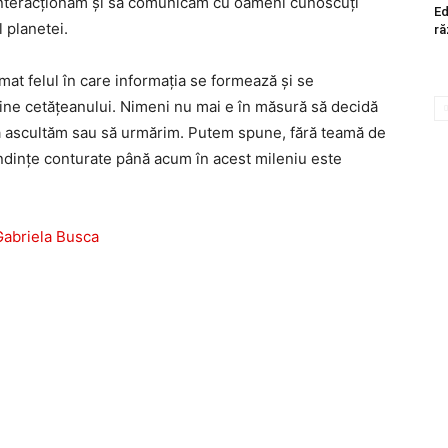
ă interacționăm și să comunicăm cu oameni cunoscuți
Ed
 planetei.
ră
mat felul în care informația se formează și se
ine cetățeanului. Nimeni nu mai e în măsură să decidă
să ascultăm sau să urmărim. Putem spune, fără teamă de
ndințe conturate până acum în acest mileniu este