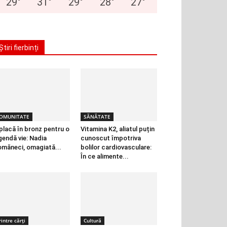
29
°
31
°
29
°
28
°
27
°
Știri fierbinți
OMUNITATE
SĂNĂTATE
placă în bronz pentru o
Vitamina K2, aliatul puțin
gendă vie: Nadia
cunoscut împotriva
măneci, omagiată...
bolilor cardiovasculare:
În ce alimente...
rintre cărți
Cultură