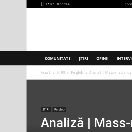
C
27.9
Cont
Montreal
Accent
Montreal
COMUNITATE
ȘTIRI
OPINII
INTERVI
Acasă
STIRI
Pe glob
Analiză | Mass-media, de 
STIRI
Pe glob
Analiză | Mass-