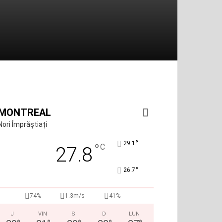
MONTREAL
Nori Împrăștiați
°
29.1
°
C
27.8
°
26.7
74%
1.3m/s
41%
J
VIN
S
D
LUN