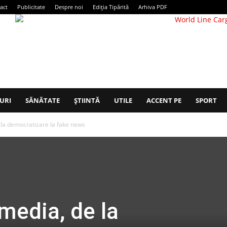
act
Publicitate
Despre noi
Ediția Tipărită
Arhiva PDF
URI
SĂNĂTATE
ȘTIINTĂ
UTILE
ACCENT PE
SPORT
la democratizare la fake news
media, de la