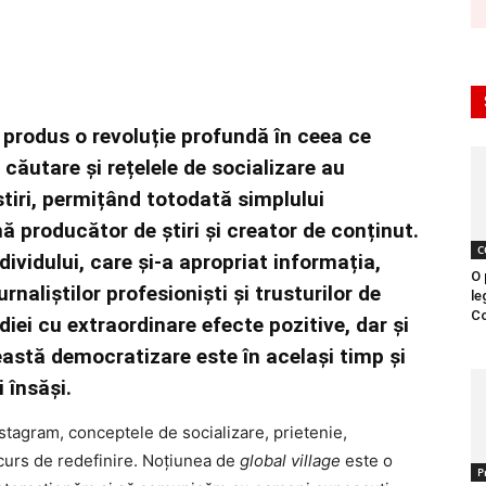
 produs o revoluție profundă în ceea ce
ăutare și rețelele de socializare au
știri, permițând totodată simplului
 producător de știri și creator de conținut.
C
ividului, care și-a apropriat informația,
O 
aliștilor profesioniști și trusturilor de
le
Co
ei cu extraordinare efecte pozitive, dar și
eastă democratizare este în același timp și
 însăși.
tagram, conceptele de socializare, prietenie,
 curs de redefinire. Noțiunea de
global village
este o
P