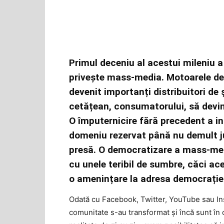
Primul deceniu al acestui mileniu a
privește mass-media. Motoarele de c
devenit importanți distribuitori de 
cetățean, consumatorului, să devină
O împuternicire fără precedent a ind
domeniu rezervat până nu demult jurn
presă. O democratizare a mass-medi
cu unele teribil de sumbre, căci ac
o amenințare la adresa democrației
Odată cu Facebook, Twitter, YouTube sau Ins
comunitate s-au transformat și încă sunt în