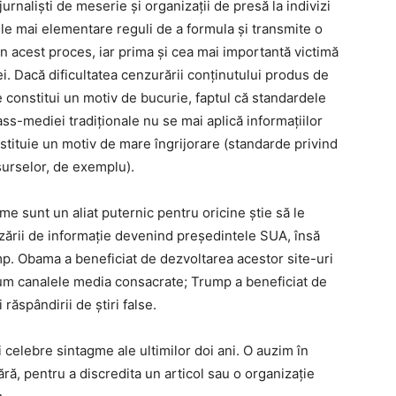
urnaliști de meserie și organizații de presă la indivizi
ele mai elementare reguli de a formula și transmite o
in acest proces, iar prima și cea mai importantă victimă
i. Dacă dificultatea cenzurării conținutului produs de
e constitui un motiv de bucurie, faptul că standardele
ass-mediei tradiționale nu se mai aplică informațiilor
stituie un motiv de mare îngrijorare (standarde privind
surselor, de exemplu).
rme sunt un aliat puternic pentru oricine ştie să le
uzării de informație devenind președintele SUA, însă
p. Obama a beneficiat de dezvoltarea acestor site-uri
ecum canalele media consacrate; Trump a beneficiat de
 răspândirii de știri false.
celebre sintagme ale ultimilor doi ani. O auzim în
ără, pentru a discredita un articol sau o organizație