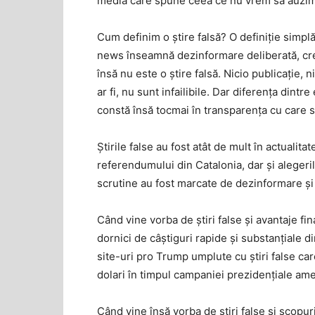
media care spune ceea ce nu vrem să auzim
Cum definim o știre falsă? O definiție simplă
news înseamnă dezinformare deliberată, crea
însă nu este o știre falsă. Nicio publicație, 
ar fi, nu sunt infailibile. Dar diferența dintr
constă însă tocmai în transparența cu care s
Știrile false au fost atât de mult în actualita
referendumului din Catalonia, dar și alegeri
scrutine au fost marcate de dezinformare și
Când vine vorba de știri false și avantaje fi
dornici de câștiguri rapide și substanțiale 
site-uri pro Trump umplute cu știri false car
dolari în timpul campaniei prezidențiale am
Când vine însă vorba de știri false și scopur