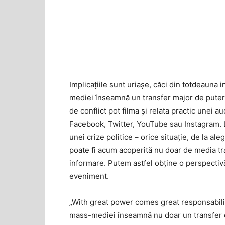
Implicațiile sunt uriașe, căci din totdeauna
mediei înseamnă un transfer major de putere 
de conflict pot filma și relata practic unei 
Facebook, Twitter, YouTube sau Instagram. La
unei crize politice – orice situație, de la al
poate fi acum acoperită nu doar de media tra
informare. Putem astfel obține o perspectivă
eveniment.
„With great power comes great responsabil
mass-mediei înseamnă nu doar un transfer de 