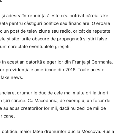
.
 și adesea întrebuințată este cea potrivit căreia fake
tă pentru câștiguri politice sau financiare. O eroare
niciun post de televiziune sau radio, oricât de reputate
e ele și site-urile obscure de propagandă și știri false
unt corectate eventualele greșeli.
te în acest an datorită alegerilor din Franța și Germania,
lor prezidențiale americane din 2016. Toate aceste
 fake news.
nanciare, drumurile duc de cele mai multe ori la tineri
din țări sărace. Ca Macedonia, de exemplu, un focar de
e au adus creatorilor lor mii, dacă nu zeci de mii de
ericane.
i politice, majoritatea drumurilor duc la Moscova. Rusia