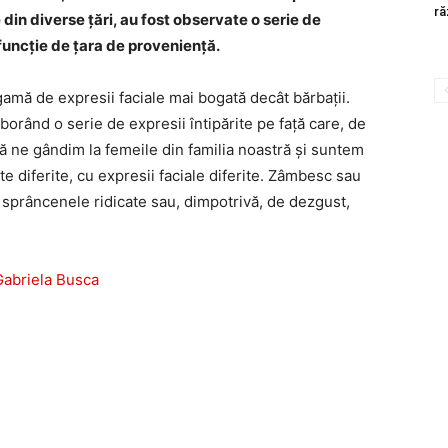
ră
in diverse țări, au fost observate o serie de
uncție de țara de proveniență.
gamă de expresii faciale mai bogată decât bărbații.
orând o serie de expresii întipărite pe față care, de
să ne gândim la femeile din familia noastră și suntem
e diferite, cu expresii faciale diferite. Zâmbesc sau
 sprâncenele ridicate sau, dimpotrivă, de dezgust,