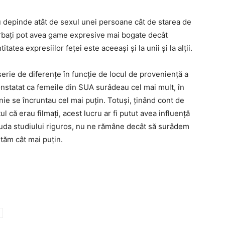
nu depinde atât de sexul unei persoane cât de starea de
 bărbați pot avea game expresive mai bogate decât
atea expresiilor feței este aceeași și la unii și la alții.
serie de diferențe în funcție de locul de proveniență a
 constatat ca femeile din SUA surâdeau cel mai mult, în
ie se încruntau cel mai puțin. Totuși, ținând cont de
ul că erau filmați, acest lucru ar fi putut avea influență
 ciuda studiului riguros, nu ne rămâne decât să surâdem
ntăm cât mai puțin.