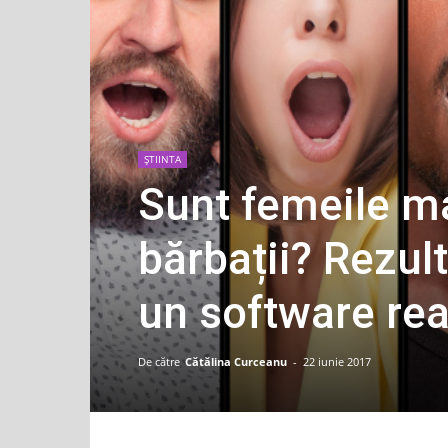
ȘTIINTA
Sunt femeile m
bărbații? Rezult
un software rea
De către
Cătălina Curceanu
-
22 iunie 2017