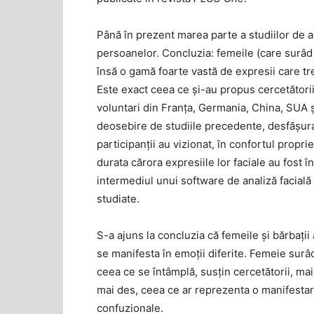
Până în prezent marea parte a studiilor de a
persoanelor. Concluzia: femeile (care surâd 
însă o gamă foarte vastă de expresii care tr
Este exact ceea ce și-au propus cercetători
voluntari din Franța, Germania, China, SUA ș
deosebire de studiile precedente, desfășura
participanții au vizionat, în confortul proprie
durata cărora expresiile lor faciale au fost î
intermediul unui software de analiză facială 
studiate.
S-a ajuns la concluzia că femeile și bărbați
se manifesta în emoții diferite. Femeie surâ
ceea ce se întâmplă, susțin cercetătorii, mai a
mai des, ceea ce ar reprezenta o manifestare 
confuzionale.