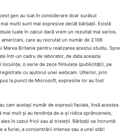
cest gen au luat în considerare doar surâsul
mai mult) sunt mai expresive decât bărbații. Există
ebuie luate în calcul dacă vrem un rezultat mai serios.
i americani, care au recrutat un număr de 2.106
i Marea Britanie pentru realizarea acestui studiu. Spre
te într-un cadru de laborator, de data aceasta
i locuințe, o serie de zece filmulețe (publicități), pe
nregistrate cu ajutorul unei webcam. Ulterior, prin
pus la punct de Microsoft, expresiile lor au fost
i au cam același număr de expresii faciale, însă acestea
d mai mult și au tendința de a-și ridica sprâncenele,
les în cazul fricii sau al tristeții. Bărbații se încruntă
a furiei, a concentrării intense sau a unei stări