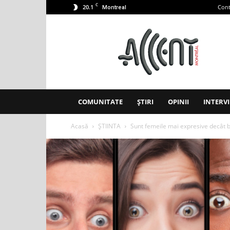
C
20.1
Cont
Montreal
Accent
Montreal
COMUNITATE
ȘTIRI
OPINII
INTERVI
Acasă
ȘTIINTA
Sunt femeile mai expresive decât bărb