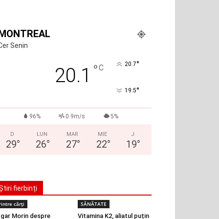
MONTREAL
Cer Senin
°
20.7
°
C
20.1
°
19.5
96%
0.9m/s
5%
D
LUN
MAR
MIE
J
29
°
26
°
27
°
22
°
19
°
Știri fierbinți
rintre cărți
SĂNĂTATE
gar Morin despre
Vitamina K2, aliatul puțin