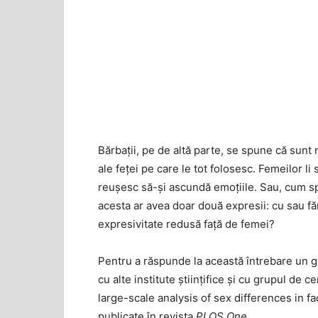
Bărbații, pe de altă parte, se spune că sunt
ale feței pe care le tot folosesc. Femeilor li
reușesc să-și ascundă emoțiile. Sau, cum s
acesta ar avea doar două expresii: cu sau făr
expresivitate redusă față de femei?
Pentru a răspunde la această întrebare un gr
cu alte institute științifice și cu grupul de c
large-scale analysis of sex differences in fa
publicate în revista
PLOS One
.