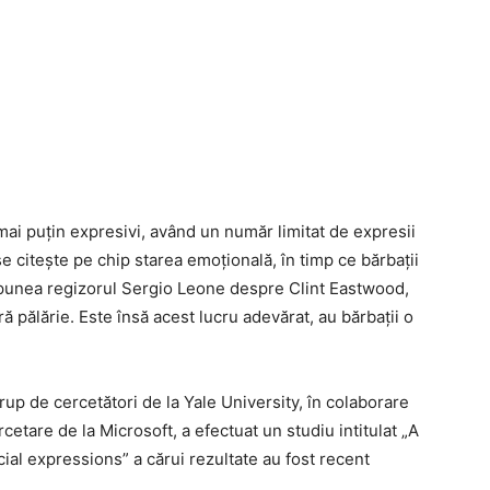
 mai puțin expresivi, având un număr limitat de expresii
 se citește pe chip starea emoțională, în timp ce bărbații
punea regizorul Sergio Leone despre Clint Eastwood,
ă pălărie. Este însă acest lucru adevărat, au bărbații o
up de cercetători de la Yale University, în colaborare
ercetare de la Microsoft, a efectuat un studiu intitulat „A
cial expressions” a cărui rezultate au fost recent