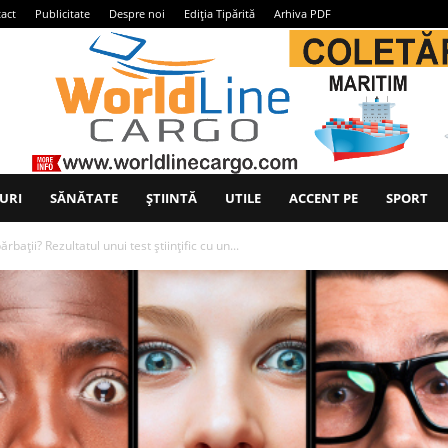
act
Publicitate
Despre noi
Ediția Tipărită
Arhiva PDF
URI
SĂNĂTATE
ȘTIINTĂ
UTILE
ACCENT PE
SPORT
ații? Rezultatul unui test științific cu un...