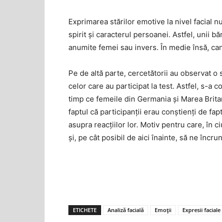
Exprimarea stărilor emotive la nivel facial 
spirit și caracterul persoanei. Astfel, unii
anumite femei sau invers. În medie însă, cantit
Pe de altă parte, cercetătorii au observat o 
celor care au participat la test. Astfel, s-a
timp ce femeile din Germania și Marea Britan
faptul că participanții erau conștienți de fapt
asupra reacțiilor lor. Motiv pentru care, în
și, pe cât posibil de aici înainte, să ne încru
ETICHETE
Analiză facială
Emoții
Expresii faciale