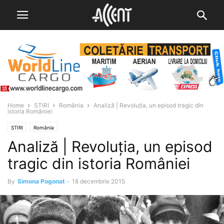
Home
STIRI
România
Analiză | Revoluția, un episod tragic din
istoria României
STIRI
România
Analiză | Revoluția, un episod
tragic din istoria României
By
Simona Pogonat
-
18 decembrie 2015