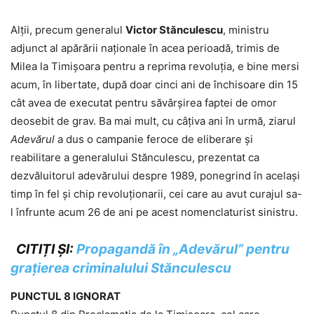
Alții, precum generalul
Victor Stănculescu
, ministru
adjunct al apărării naționale în acea perioadă, trimis de
Milea la Timișoara pentru a reprima revoluția, e bine mersi
acum, în libertate, după doar cinci ani de închisoare din 15
cât avea de executat pentru săvârșirea faptei de omor
deosebit de grav. Ba mai mult, cu câțiva ani în urmă, ziarul
Adevărul
a dus o campanie feroce de eliberare și
reabilitare a generalului Stănculescu, prezentat ca
dezvăluitorul adevărului despre 1989, ponegrind în același
timp în fel și chip revoluționarii, cei care au avut curajul sa-
l înfrunte acum 26 de ani pe acest nomenclaturist sinistru.
CITIȚI ȘI:
Propagandă în „Adevărul” pentru
graţierea criminalului Stănculescu
PUNCTUL 8 IGNORAT