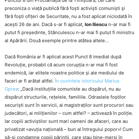
Punctul 8 din Proclamația de la Timișoara, cel care
preconiza o viață publică fără foști activiști comuniști și
fără foști ofițeri de Securitate, nu a fost aplicat niciodată în
acești 26 de ani. Dacă s-ar fi aplicat,
Ion Iliescu
n-ar mai fi
putut fi președinte, Stănculescu n-ar mai fi putut fi ministru
al Apărării. Două exemple printre atâtea altele…
Dacă România ar fi aplicat acest Punct 8 imediat după
Revoluție, probabil că acum corupția n-ar mai fi fost
endemică, iar elitele noastre politice și ale mediului de
faceri ar fi arătat altfel.
În cuvintele istoricului Marius
Oprea
: „Dacă instituțiile comuniste au dispărut, nu au
dispărut structurile, rețelele, familiile. Odraslele foștilor
securiști sunt în servicii, ai magistraților sunt procurori sau
judecători, ai milițienilor – cum altfel? – activează în poliție.
Iar copiii activiștilor sunt mari oameni de afaceri, care au
privatizat «avuția națională – bun al întregului popor»! Cum
să-și condamne copiii părinții, care stau bine-mersi în