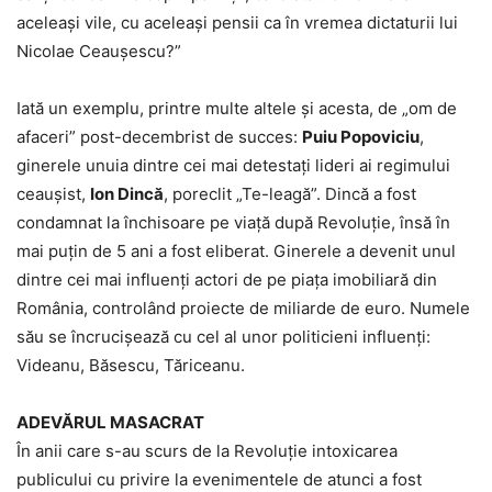
aceleași vile, cu aceleași pensii ca în vremea dictaturii lui
Nicolae Ceauşescu?”
Iată un exemplu, printre multe altele și acesta, de „om de
afaceri” post-decembrist de succes:
Puiu Popoviciu
,
ginerele unuia dintre cei mai detestați lideri ai regimului
ceaușist,
Ion Dincă
, poreclit „Te-leagă”. Dincă a fost
condamnat la închisoare pe viață după Revoluție, însă în
mai puțin de 5 ani a fost eliberat. Ginerele a devenit unul
dintre cei mai influenți actori de pe piața imobiliară din
România, controlând proiecte de miliarde de euro. Numele
său se încrucișează cu cel al unor politicieni influenți:
Videanu, Băsescu, Tăriceanu.
ADEVĂRUL MASACRAT
În anii care s-au scurs de la Revoluție intoxicarea
publicului cu privire la evenimentele de atunci a fost