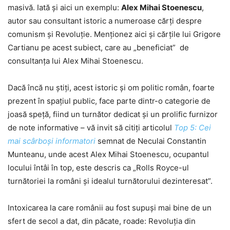
masivă. Iată și aici un exemplu:
Alex Mihai Stoenescu
,
autor sau consultant istoric a numeroase cărți despre
comunism și Revoluție. Menționez aici și cărțile lui Grigore
Cartianu pe acest subiect, care au „beneficiat” de
consultanța lui Alex Mihai Stoenescu.
Dacă încă nu știți, acest istoric și om politic român, foarte
prezent în spațiul public, face parte dintr-o categorie de
joasă speță, fiind un turnător dedicat și un prolific furnizor
de note informative – vă invit să citiți articolul
Top 5: Cei
mai scârboși informatori
semnat de Neculai Constantin
Munteanu, unde acest Alex Mihai Stoenescu, ocupantul
locului întâi în top, este descris ca „Rolls Royce-ul
turnătoriei la români şi idealul turnătorului dezinteresat”.
Intoxicarea la care românii au fost supuși mai bine de un
sfert de secol a dat, din păcate, roade: Revoluția din