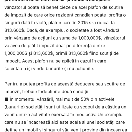
vânzătorul poate să beneficieze de acel plafon de scutire
de impozit de care orice rezident canadian poate profita o
singură dată în viață, plafon care în 2015 s-a ridicat la
813.600$. Dacă, de exemplu, o societate a fost vândută
prin vânzare de acțiuni cu suma de 1,000,000$, vânzătorul
va avea de plătit impozit doar pe diferența dintre
1,000,000$ și 813,600$, primii 813,600$ fiind scutiți de
impozit. Acest plafon nu se aplică în cazul în care
societatea își vinde bunurile și nu acțiunile.
Pentru a putea profita de această deducere sau scutire de
impozit, trebuie îndeplinite două condiții:
■ În momentul vânzării, mai mult de 50% din activele
(bunurile) societății sunt utilizate cu scopul de a câștiga un
venit dintr-o activitate exersată în mod activ. Un exemplu
care nu se încadrează aici este acela al unei societăți care
deține un imobil și singurul său venit provine din încasarea