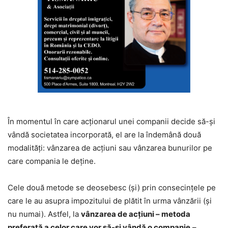
În momentul în care acționarul unei companii decide să-și
vândă societatea incorporată, el are la îndemână două
modalități: vânzarea de acțiuni sau vânzarea bunurilor pe
care compania le deține.
Cele două metode se deosebesc (și) prin consecințele pe
care le au asupra impozitului de plătit în urma vânzării (și
nu numai). Astfel, la
vânzarea de acțiuni – metoda
preferată a celor care vor să-și vândă o companie
–