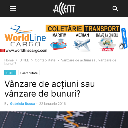
Home
UTILE
Contabilitate
Vânzare de acțiuni sau vânzare de
bunuri?
UTILE
Contabilitate
Vânzare de acțiuni sau
vânzare de bunuri?
By
Gabriela Bucșa
-
22 ianuarie 2016