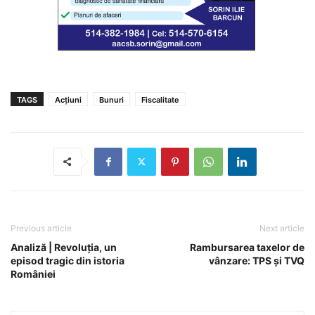
TAGS
Acțiuni
Bunuri
Fiscalitate
Previous article
Next article
Analiză | Revoluția, un
Rambursarea taxelor de
episod tragic din istoria
vânzare: TPS și TVQ
României