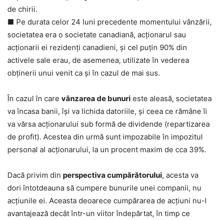
de chirii.
■ Pe durata celor 24 luni precedente momentului vânzării,
societatea era o societate canadiană, acționarul sau
acționarii ei rezidenți canadieni, și cel puțin 90% din
activele sale erau, de asemenea, utilizate în vederea
obținerii unui venit ca și în cazul de mai sus.
În cazul în care
vânzarea de bunuri
este aleasă, societatea
va încasa banii, își va lichida datoriile, și ceea ce rămâne îi
va vărsa acționarului sub formă de dividende (repartizarea
de profit). Acestea din urmă sunt impozabile în impozitul
personal al acționarului, la un procent maxim de cca 39%.
Dacă privim din
perspectiva cumpărătorului
, acesta va
dori întotdeauna să cumpere bunurile unei companii, nu
acțiunile ei. Aceasta deoarece cumpărarea de acțiuni nu-l
avantajează decât într-un viitor îndepărtat, în timp ce