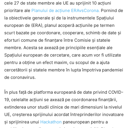
cele 27 de state membre ale UE au sprijinit 10 acțiuni
prioritare ale
Planului de acțiune ERAvsCorona.
Pornind de
la obiectivele generale și de la instrumentele Spațiului
european de (ERA), planul acoperă acțiunile pe termen
scurt bazate pe coordonare, cooperare, schimb de date și
eforturi comune de finanțare între Comisie și statele
membre. Acesta se axează pe principiile esențiale ale
Spațiului european de cercetare, care acum vor fi utilizate
pentru a obține un efect maxim, cu scopul de a ajuta
cercetătorii și statele membre în lupta împotriva pandemiei
de coronavirus.
În plus față de platforma europeană de date privind COVID-
19, celelalte acțiuni se axează pe coordonarea finanțării,
extinderea unor studii clinice de mari dimensiuni la nivelul
UE, creșterea sprijinului acordat întreprinderilor inovatoare
și sprijinirea unui
Hackathon
paneuropean pentru a