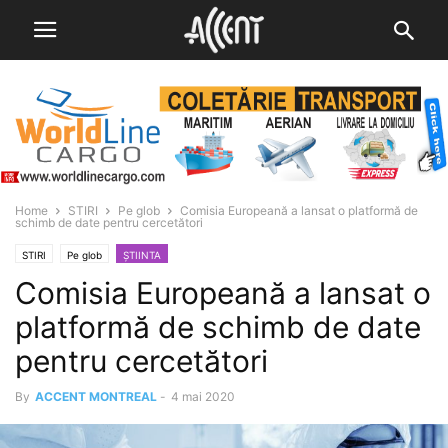
Home
STIRI
Pe glob
Comisia Europeană a lansat o platformă de
schimb de date pentru cercetători
STIRI
Pe glob
ȘTIINTA
Comisia Europeană a lansat o
platformă de schimb de date
pentru cercetători
By
ACCENT MONTREAL
-
4 mai 2020