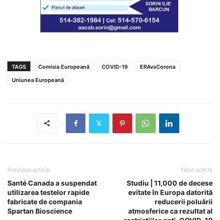
TAGS
Comisia Europeană
COVID-19
ERAvsCorona
Uniunea Europeană
Previous article
Next article
Santé Canada a suspendat
Studiu | 11,000 de decese
utilizarea testelor rapide
evitate în Europa datorită
fabricate de compania
reducerii poluării
Spartan Bioscience
atmosferice ca rezultat al