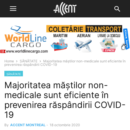
Home
SĂNĂTATE
Majoritatea măștilor non-medicale sunt eficiente în
prevenirea răspândirii COVID-19
SĂNĂTATE
Majoritatea măștilor non-
medicale sunt eficiente în
prevenirea răspândirii COVID-
19
By
ACCENT MONTREAL
-
18 octombrie 2020