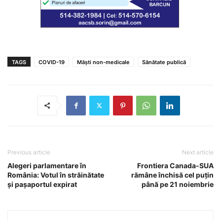
TAGS
COVID-19
Măști non-medicale
Sănătate publică
Previous article
Next article
Alegeri parlamentare în
Frontiera Canada-SUA
România: Votul în străinătate
rămâne închisă cel puțin
și pașaportul expirat
până pe 21 noiembrie