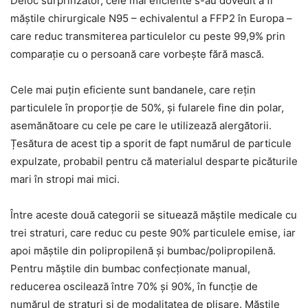
Deloc surprinzător, cele mai eficiente s-au dovedit a fi
măştile chirurgicale N95 – echivalentul a FFP2 în Europa –
care reduc transmiterea particulelor cu peste 99,9% prin
comparaţie cu o persoană care vorbeşte fără mască.
Cele mai puțin eficiente sunt bandanele, care rețin
particulele în proporţie de 50%, şi fularele fine din polar,
asemănătoare cu cele pe care le utilizează alergătorii.
Țesătura de acest tip a sporit de fapt numărul de particule
expulzate, probabil pentru că materialul desparte picăturile
mari în stropi mai mici.
Între aceste două categorii se situează măştile medicale cu
trei straturi, care reduc cu peste 90% particulele emise, iar
apoi măştile din polipropilenă şi bumbac/polipropilenă.
Pentru măştile din bumbac confecţionate manual,
reducerea oscilează între 70% şi 90%, în funcţie de
numărul de straturi şi de modalitatea de plisare. Măştile