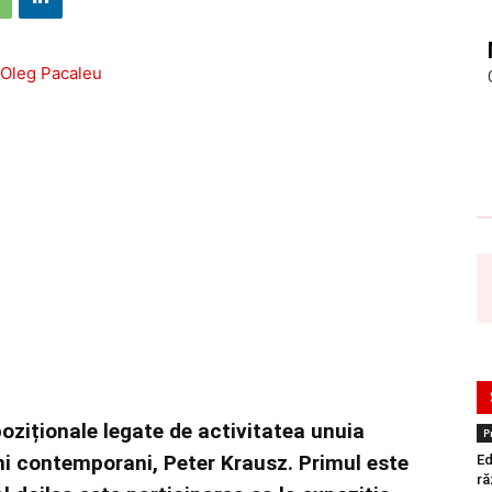
iționale legate de activitatea unuia
P
ni contemporani, Peter Krausz. Primul este
Ed
ră