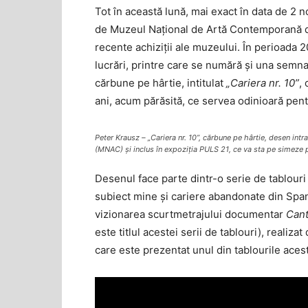
Tot în această lună, mai exact în data de 2 
de Muzeul Național de Artă Contemporană di
recente achiziții ale muzeului. În perioada
lucrări, printre care se numără și una semna
cărbune pe hârtie, intitulat
„Cariera nr. 10”
,
ani, acum părăsită, ce servea odinioară pent
Peter Krausz – „Cariera nr. 10”, cărbune pe hârtie, desen in
(MNAC) și inclus în expoziția PULS 21, ce va sta pe simeze pâ
Desenul face parte dintr-o serie de tablouri l
subiect mine și cariere abandonate din Spa
vizionarea scurtmetrajului documentar
Can
este titlul acestei serii de tablouri), realiz
care este prezentat unul din tablourile acest