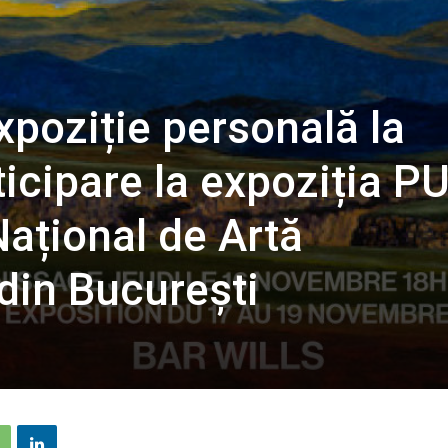
xpoziție personală la
ticipare la expoziția P
ațional de Artă
in București