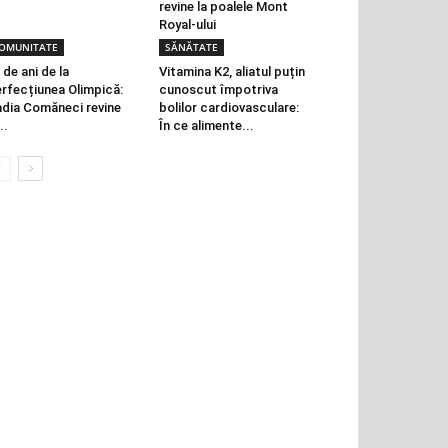
revine la poalele Mont
Royal-ului
OMUNITATE
SĂNĂTATE
 de ani de la
Vitamina K2, aliatul puțin
rfecțiunea Olimpică:
cunoscut împotriva
dia Comăneci revine
bolilor cardiovasculare:
..
În ce alimente...