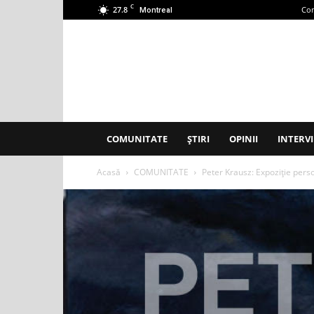
C
27.8
Con
Montreal
Accent
Montreal
COMUNITATE
ȘTIRI
OPINII
INTERVI
Acasă
COMUNITATE
Peter Krausz: Expoziție perso