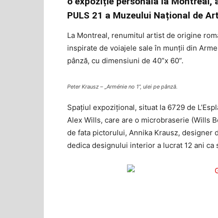
o expoziție personală la Montreal, a
PULS 21 a Muzeului Național de Ar
La Montreal, renumitul artist de origine româ
inspirate de voiajele sale în munții din Arme
pânză, cu dimensiuni de 40”x 60”.
Peter Krausz – „Arménie no 1”, ulei pe pânză.
Spațiul expozițional, situat la 6729 de L’Esp
Alex Wills, care are o microbraserie (Wills B
de fata pictorului, Annika Krausz, designer d
dedica designului interior a lucrat 12 ani ca 