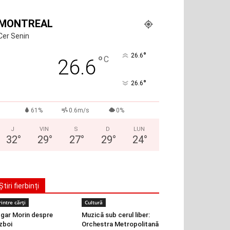
MONTREAL
Cer Senin
°
26.6
°
C
26.6
°
26.6
61%
0.6m/s
0%
J
VIN
S
D
LUN
32
°
29
°
27
°
29
°
24
°
Știri fierbinți
rintre cărți
Cultură
gar Morin despre
Muzică sub cerul liber:
zboi
Orchestra Metropolitană