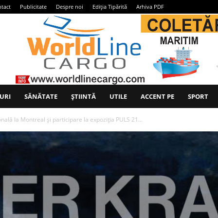
tact
Publicitate
Despre noi
Ediția Tipărită
Arhiva PDF
URI
SĂNĂTATE
ȘTIINTĂ
UTILE
ACCENT PE
SPORT
nală la Montreal și participare la expoziția PULS 21...