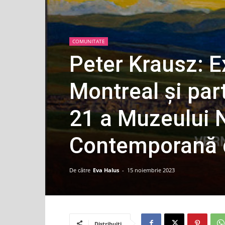
COMUNITATE
Peter Krausz: E
Montreal și par
21 a Muzeului N
Contemporană d
De către
Eva Halus
-
15 noiembrie 2023
Distribuiti