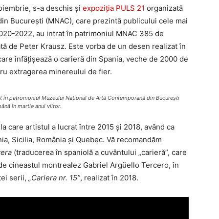
noiembrie, s-a deschis și
expoziția PULS 21
organizată
n București (MNAC), care prezintă publicului cele mai
 2020-2022, au intrat în patrimoniul MNAC 385 de
tă de Peter Krausz. Este vorba de un desen realizat în
 care înfățișează o carieră din Spania, veche de 2000 de
ru extragerea minereului de fier.
trat în patromoniul Muzeului Național de Artă Contemporană din București
nă în martie anul viitor.
a care artistul a lucrat între 2015 și 2018, având ca
nia, Sicilia, România și Quebec. Vă recomandăm
tera
(traducerea în spaniolă a cuvântului „carieră”, care
at de cineastul montrealez Gabriel Argüello Tercero, în
ei serii,
„Cariera nr. 15”
, realizat în 2018.