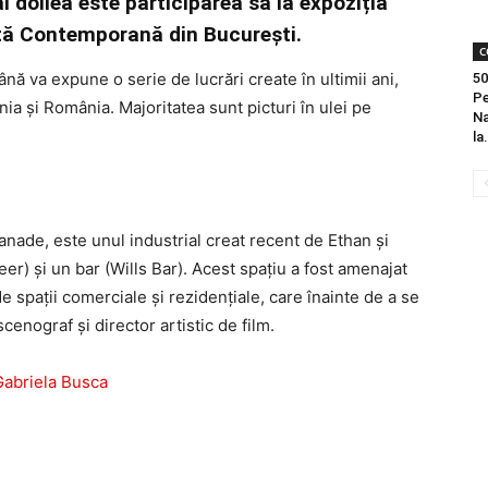
l doilea este participarea sa la expoziția
tă Contemporană din București.
C
nă va expune o serie de lucrări create în ultimii ani,
50
Pe
nia și România. Majoritatea sunt picturi în ulei pe
Na
la.
lanade, este unul industrial creat recent de Ethan și
eer) și un bar (Wills Bar). Acest spațiu a fost amenajat
e spații comerciale și rezidențiale, care înainte de a se
scenograf și director artistic de film.