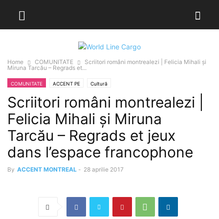
Home
COMUNITATE
Scriitori români montrealezi | Felicia Mihali și
Miruna Tarcău – Regrads et...
COMUNITATE
ACCENT PE
Cultură
Scriitori români montrealezi |
Felicia Mihali și Miruna
Tarcău – Regrads et jeux
dans l’espace francophone
By
ACCENT MONTREAL
-
28 aprilie 2017