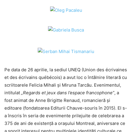
Pe data de 26 aprilie, la sediul UNEQ (Union des écrivaines
et des écrivains québécois) a avut loc o întâlnire literară cu
scriitoarele Felicia Mihali și Miruna Tarcău. Evenimentul,
intitulat
„Regards et jeux dans l’espace francophone”
, a
fost animat de Anne Brigitte Renaud, romancieră și
editoare (fondatoarea Editurii Chauve-souris în 2015). El s-
a înscris în seria de evenimente prilejuite de celebrarea a
375 de ani de existență a orașului Montreal, aniversare ce
a sporit interesul pentru multiplele identități culturale ce