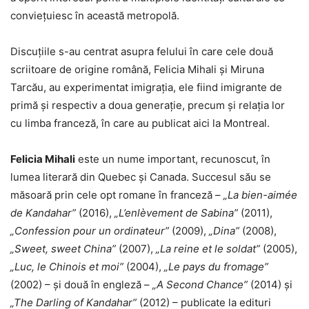
conviețuiesc în această metropolă.
Discuțiile s-au centrat asupra felului în care cele două
scriitoare de origine română, Felicia Mihali și Miruna
Tarcău, au experimentat imigrația, ele fiind imigrante de
primă și respectiv a doua generație, precum și relația lor
cu limba franceză, în care au publicat aici la Montreal.
Felicia Mihali
este un nume important, recunoscut, în
lumea literară din Quebec și Canada. Succesul său se
măsoară prin cele opt romane în franceză –
„La bien-aimée
de Kandahar”
(2016),
„L’enlèvement de Sabina”
(2011),
„Confession pour un ordinateur”
(2009),
„Dina”
(2008),
„Sweet, sweet China”
(2007),
„La reine et le soldat”
(2005),
„Luc, le Chinois et moi”
(2004),
„Le pays du fromage”
(2002) – și două în engleză –
„A Second Chance”
(2014) și
„The Darling of Kandahar”
(2012) – publicate la edituri