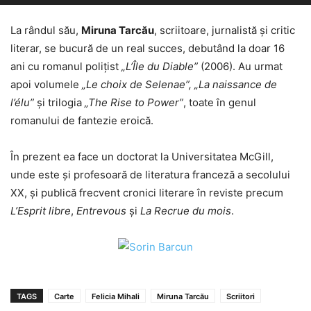
La rândul său,
Miruna Tarcău
, scriitoare, jurnalistă și critic
literar, se bucură de un real succes, debutând la doar 16
ani cu romanul polițist
„L’Île du Diable”
(2006). Au urmat
apoi volumele
„Le choix de Selenae”, „La naissance de
l’élu”
și trilogia
„The Rise to Power”
, toate în genul
romanului de fantezie eroică.
În prezent ea face un doctorat la Universitatea McGill,
unde este și profesoară de literatura franceză a secolului
XX, și publică frecvent cronici literare în reviste precum
L’Esprit libre
,
Entrevous
și
La Recrue du mois
.
TAGS
Carte
Felicia Mihali
Miruna Tarcău
Scriitori