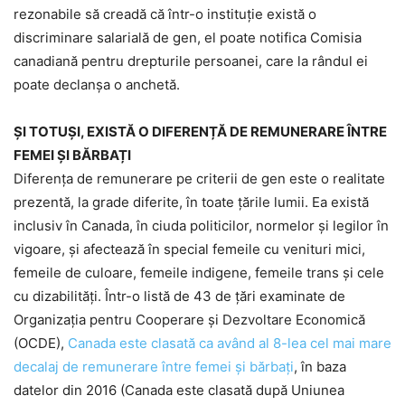
rezonabile să creadă că într-o instituție există o
discriminare salarială de gen, el poate notifica Comisia
canadiană pentru drepturile persoanei, care la rândul ei
poate declanșa o anchetă.
ȘI TOTUȘI, EXISTĂ O DIFERENȚĂ DE REMUNERARE ÎNTRE
FEMEI ȘI BĂRBAȚI
Diferența de remunerare pe criterii de gen este o realitate
prezentă, la grade diferite, în toate țările lumii. Ea există
inclusiv în Canada, în ciuda politicilor, normelor și legilor în
vigoare, și afectează în special femeile cu venituri mici,
femeile de culoare, femeile indigene, femeile trans și cele
cu dizabilități. Într-o listă de 43 de țări examinate de
Organizația pentru Cooperare și Dezvoltare Economică
(OCDE),
Canada este clasată ca având al 8-lea cel mai mare
decalaj de remunerare între femei și bărbați
, în baza
datelor din 2016 (Canada este clasată după Uniunea