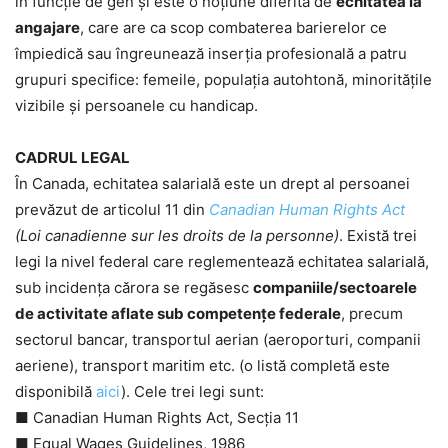
în funcție de gen și este o noțiune diferită de
echitatea la
angajare
, care are ca scop combaterea barierelor ce
împiedică sau îngreunează inserția profesională a patru
grupuri specifice: femeile, populația autohtonă, minoritățile
vizibile și persoanele cu handicap.
CADRUL LEGAL
În Canada, echitatea salarială este un drept al persoanei
prevăzut de articolul 11 din
Canadian Human Rights Act
(Loi canadienne sur les droits de la personne)
. Există trei
legi la nivel federal care reglementează echitatea salarială,
sub incidența cărora se regăsesc
companiile/sectoarele
de activitate aflate sub competențe federale
, precum
sectorul bancar, transportul aerian (aeroporturi, companii
aeriene), transport maritim etc. (o listă completă este
disponibilă
aici
). Cele trei legi sunt:
■ Canadian Human Rights Act, Secția 11
■ Equal Wages Guidelines, 1986