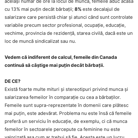
același număr de ore la locul de muncă, femeile aduc acasă
cu 13% mai puțin decât bărbații;
8%
este decalajul de
salarizare care persistă chiar și atunci când sunt controlate
variabile precum sector profesional, ocupație, educație,
vechime, provincia de rezidență, starea civilă, dacă este un
loc de muncă sindicalizat sau nu.
Vedem că indiferent de calcul, femeile din Canada
continuă să câștige mai puțin decât bărbații.
DE CE?
Există foarte multe mituri și stereotipuri privind munca și
salarizarea femeilor în comparație cu cea a bărbaților.
Femeile sunt supra-reprezentate în domenii care plătesc
mai puțin, este adevărat. Problema nu este însă că femeile
preferă un serviciu în educație, de exemplu, ci că munca
femeilor în sectoarele percepute ca feminine nu este
valorizată așa cum ar trebui să fie. Acesta este un lucru