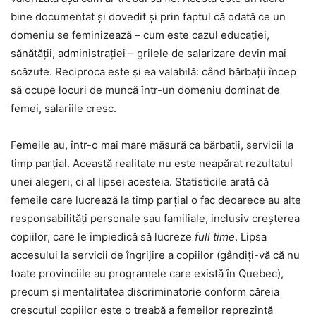
bine documentat și dovedit și prin faptul că odată ce un
domeniu se feminizează – cum este cazul educației,
sănătății, administrației – grilele de salarizare devin mai
scăzute. Reciproca este și ea valabilă: când bărbații încep
să ocupe locuri de muncă într-un domeniu dominat de
femei, salariile cresc.
Femeile au, într-o mai mare măsură ca bărbații, servicii la
timp parțial. Această realitate nu este neapărat rezultatul
unei alegeri, ci al lipsei acesteia. Statisticile arată că
femeile care lucrează la timp parțial o fac deoarece au alte
responsabilități personale sau familiale, inclusiv creșterea
copiilor, care le împiedică să lucreze
full time
. Lipsa
accesului la servicii de îngrijire a copiilor (gândiți-vă că nu
toate provinciile au programele care există în Quebec),
precum și mentalitatea discriminatorie conform căreia
crescutul copiilor este o treabă a femeilor reprezintă