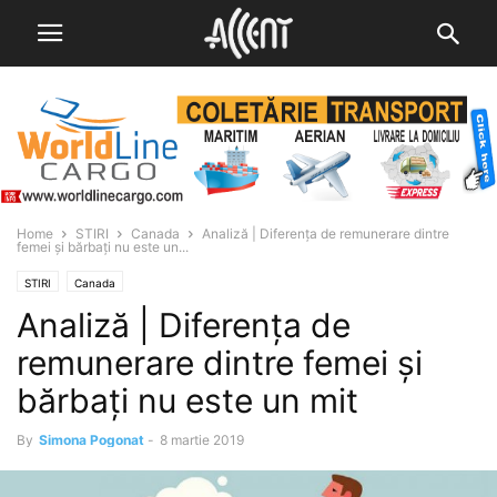
Home
STIRI
Canada
Analiză | Diferența de remunerare dintre
femei și bărbați nu este un...
STIRI
Canada
Analiză | Diferența de
remunerare dintre femei și
bărbați nu este un mit
By
Simona Pogonat
-
8 martie 2019