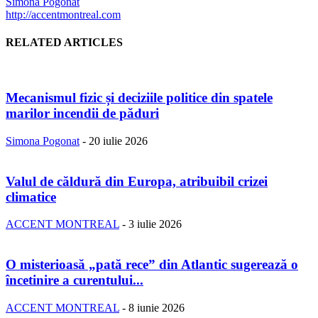
Simona Pogonat
http://accentmontreal.com
RELATED ARTICLES
Mecanismul fizic și deciziile politice din spatele
marilor incendii de păduri
Simona Pogonat
-
20 iulie 2026
Valul de căldură din Europa, atribuibil crizei
climatice
ACCENT MONTREAL
-
3 iulie 2026
O misterioasă „pată rece” din Atlantic sugerează o
încetinire a curentului...
ACCENT MONTREAL
-
8 iunie 2026