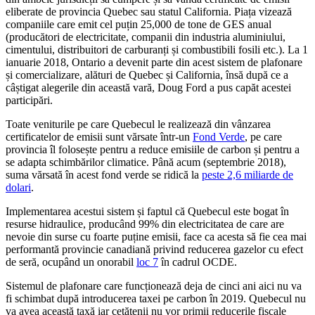
eliberate de provincia Quebec sau statul California. Piața vizează
companiile care emit cel puțin 25,000 de tone de GES anual
(producători de electricitate, companii din industria aluminiului,
cimentului, distribuitori de carburanți și combustibili fosili etc.). La 1
ianuarie 2018, Ontario a devenit parte din acest sistem de plafonare
și comercializare, alături de Quebec și California, însă după ce a
câștigat alegerile din această vară, Doug Ford a pus capăt acestei
participări.
Toate veniturile pe care Quebecul le realizează din vânzarea
certificatelor de emisii sunt vărsate într-un
Fond Verde
, pe care
provincia îl folosește pentru a reduce emisiile de carbon și pentru a
se adapta schimbărilor climatice. Până acum (septembrie 2018),
suma vărsată în acest fond verde se ridică la
peste 2,6 miliarde de
dolari
.
Implementarea acestui sistem și faptul că Quebecul este bogat în
resurse hidraulice, producând 99% din electricitatea de care are
nevoie din surse cu foarte puține emisii, face ca acesta să fie cea mai
performantă provincie canadiană privind reducerea gazelor cu efect
de seră, ocupând un onorabil
loc 7
în cadrul OCDE.
Sistemul de plafonare care funcționează deja de cinci ani aici nu va
fi schimbat după introducerea taxei pe carbon în 2019. Quebecul nu
va avea această taxă iar cetățenii nu vor primii reducerile fiscale