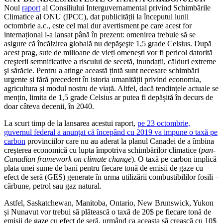
Noul
raport
al Consiliului Interguvernamental privind Schimbările
Climatice al ONU (IPCC), dat publicității la începutul lunii
octombrie a.c., este cel mai dur avertisment pe care acest for
internațional l-a lansat până în prezent: omenirea trebuie să se
asigure că încălzirea globală nu depăşeşte 1,5 grade Celsius. După
acest prag, sute de milioane de vieți omenești vor fi pericol datorită
creşterii semnificative a riscului de secetă, inundații, călduri extreme
şi sărăcie. Pentru a atinge această țintă sunt necesare schimbări
urgente și fără precedent în istoria umanității privind economia,
agricultura și modul nostru de viață. Altfel, dacă tendințele actuale se
mențin, limita de 1,5 grade Celsius ar putea fi depășită în decurs de
doar câteva decenii, în 2040.
La scurt timp de la lansarea acestui raport,
pe 23 octombrie,
guvernul federal a anunțat că începând cu 2019 va impune o taxă pe
carbon
provinciilor care nu au aderat la planul Canadei de a îmbina
creșterea economică cu lupta împotriva schimbărilor climatice (
pan-
Canadian framework on climate change
). O taxă pe carbon implică
plata unei sume de bani pentru fiecare tonă de emisii de gaze cu
efect de seră (GES) generate în urma utilizării combustibililor fosili –
cărbune, petrol sau gaz natural.
Astfel, Saskatchewan, Manitoba, Ontario, New Brunswick, Yukon
și Nunavut vor trebui să plătească o taxă de 20$ pe fiecare tonă de
emisii de gaze cu efect de seră, urmând ca aceasta să crească cu 10$