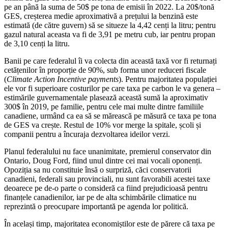
pe an până la suma de 50$ pe tona de emisii în 2022. La 20$/tonă
GES, creșterea medie aproximativă a prețului la benzină este
estimată (de către guvern) să se situeze la 4,42 cenți la litru; pentru
gazul natural aceasta va fi de 3,91 pe metru cub, iar pentru propan
de 3,10 cenți la litru.
Banii pe care federalul îi va colecta din această taxă vor fi returnați
cetățenilor în proporție de 90%, sub forma unor reduceri fiscale
(
Climate Action Incentive payments
). Pentru majoritatea populației
ele vor fi superioare costurilor pe care taxa pe carbon le va genera –
estimările guvernamentale plasează această sumă la aproximativ
300$ în 2019, pe familie, pentru cele mai multe dintre familiile
canadiene, urmând ca ea să se mărească pe măsură ce taxa pe tona
de GES va crește. Restul de 10% vor merge la spitale, școli și
companii pentru a încuraja dezvoltarea ideilor verzi.
Planul federalului nu face unanimitate, premierul conservator din
Ontario, Doug Ford, fiind unul dintre cei mai vocali oponenți.
Opoziția sa nu constituie însă o surpriză, căci conservatorii
canadieni, federali sau provinciali, nu sunt favorabili acestei taxe
deoarece pe de-o parte o consideră ca fiind prejudicioasă pentru
finanțele canadienilor, iar pe de alta schimbările climatice nu
reprezintă o preocupare importantă pe agenda lor politică.
În același timp, majoritatea economiștilor este de părere că taxa pe