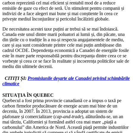
carbon reprezintă cel mai eficient și rentabil mod de a reduce
emisiile de gaze cu efect de seră. Un stimulent pentru companii și
indivizi de a face alegeri mai bune și mai conștiente în ceea ce
privește mediul înconjurător și pericolul încălzirii globale.
De necesitatea acestei taxe puțini ar trebui să se mai îndoiască.
Canada este unul dintre marii poluatori ai lumii și, din păcate, una
din țările cu o tradiție în a nu-și respecta angajamentele de mediu,
care și așa sunt considerate printre cele mai puțin ambițioase din
cadrul OCDE. Dependența economică a Canadei de energiile fosile
este în mare parte responsabilă pentru discrepanța dintre ceea ce se
vorbește și ceea ce se face în realitate și incoerența politicilor sale de
mediu din ultimele decenii.
CITIȚI ȘI:
Promisiunile deșarte ale Canadei privind schimbările
climatice
SITUAȚIA ÎN QUEBEC
Quebecul a fost prima provincie canadiană ce a impus o taxă pe
carbon firmelor producătoare de energie acum mai bine de un
deceniu, în 2007. În 2013, provincia a adoptat un sistem de
plafonare și comercializare (
cap-and-trade
), alăturându-se, un an
mai târziu, Californiei și formând astfel cea mai mare „piață a
carbonului” din America de Nord. Această piață permite industriilor
din ambele jurisdicții să cumpere și să vândă certificate de emisii