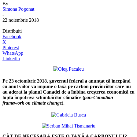
By
Simona Pogonat
-
22 noiembrie 2018
Distribuiti
Facebook
X
Pinterest
WhatsApp
Linkedin
Pe 23 octombrie 2018, guvernul federal a anunțat că începând
cu anul viitor va impune o taxă pe carbon provinciilor care nu
au aderat la planul Canadei de a îmbina creșterea economică cu
lupta împotriva schimbărilor climatice (
pan-Canadian
framework on climate chang
e).
CÂT DE NECESARĂ ESTE O TAXĂ A CARBONULUI?