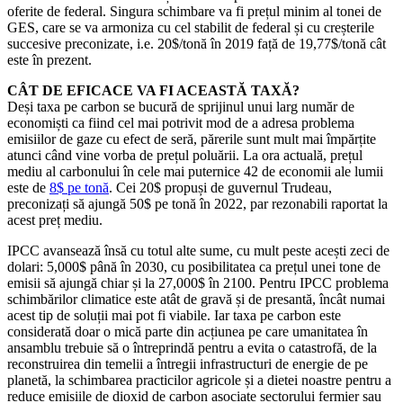
oferite de federal. Singura schimbare va fi prețul minim al tonei de
GES, care se va armoniza cu cel stabilit de federal și cu creșterile
succesive preconizate, i.e. 20$/tonă în 2019 față de 19,77$/tonă cât
este în prezent.
CÂT DE EFICACE VA FI ACEASTĂ TAXĂ?
Deși taxa pe carbon se bucură de sprijinul unui larg număr de
economiști ca fiind cel mai potrivit mod de a adresa problema
emisiilor de gaze cu efect de seră, părerile sunt mult mai împărțite
atunci când vine vorba de prețul poluării. La ora actuală, prețul
mediu al carbonului în cele mai puternice 42 de economii ale lumii
este de
8$ pe tonă
. Cei 20$ propuși de guvernul Trudeau,
preconizați să ajungă 50$ pe tonă în 2022, par rezonabili raportat la
acest preț mediu.
IPCC avansează însă cu totul alte sume, cu mult peste acești zeci de
dolari: 5,000$ până în 2030, cu posibilitatea ca prețul unei tone de
emisii să ajungă chiar și la 27,000$ în 2100. Pentru IPCC problema
schimbărilor climatice este atât de gravă și de presantă, încât numai
acest tip de soluții mai pot fi viabile. Iar taxa pe carbon este
considerată doar o mică parte din acțiunea pe care umanitatea în
ansamblu trebuie să o întreprindă pentru a evita o catastrofă, de la
reconstruirea din temelii a întregii infrastructuri de energie de pe
planetă, la schimbarea practicilor agricole și a dietei noastre pentru a
reduce emisiile de dioxid de carbon asociate sectorului fermier sau