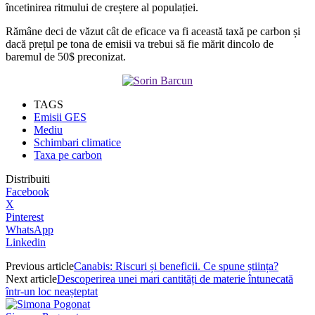
încetinirea ritmului de creștere al populației.
Rămâne deci de văzut cât de eficace va fi această taxă pe carbon și
dacă prețul pe tona de emisii va trebui să fie mărit dincolo de
baremul de 50$ preconizat.
TAGS
Emisii GES
Mediu
Schimbari climatice
Taxa pe carbon
Distribuiti
Facebook
X
Pinterest
WhatsApp
Linkedin
Previous article
Canabis: Riscuri și beneficii. Ce spune știința?
Next article
Descoperirea unei mari cantități de materie întunecată
într-un loc neașteptat