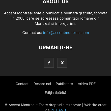
ABOUT US
Accent Montreal este o publicație bilunară gratuită, fondată
în 2008, care se adresează comunităţii române din
Montreal şi împrejurimi.
Contact us:
info@accentmontreal.com
URMĂRIȚI-NE
Contact
Despre noi
Publicitate
Arhiva PDF
Ediția tipărită
© Accent Montreal - Toate drepturile rezervate | Website creat
de
PC LAND