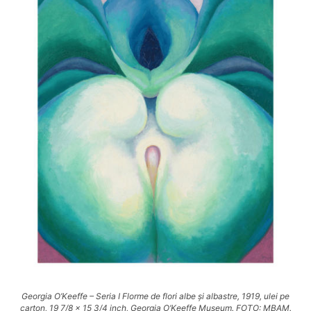
Georgia O’Keeffe – Seria I Florme de flori albe și albastre, 1919, ulei pe
carton, 19 7/8 x 15 3/4 inch, Georgia O’Keeffe Museum. FOTO: MBAM.