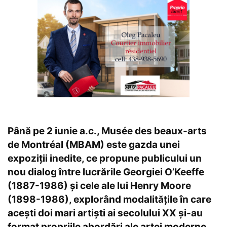
Până pe 2 iunie a.c., Musée des beaux-arts
de Montréal (MBAM) este gazda unei
expoziții inedite, ce propune publicului un
nou dialog între lucrările Georgiei O’Keeffe
(1887-1986) și cele ale lui Henry Moore
(1898-1986), explorând modalitățile în care
acești doi mari artiști ai secolului XX și-au
format propriile abordări ale artei moderne,