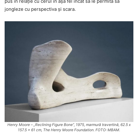
pus în relație cu cerul în așa fel încât să le permită să
jongleze cu perspectiva și scara.
Henry Moore – „Reclining Figure Bone”, 1975, marmură travertină, 62.5 x
157.5 x 61 cm, The Henry Moore Foundation. FOTO: MBAM.