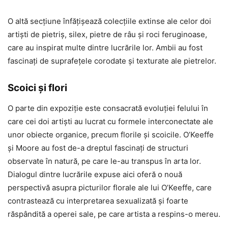
O altă secțiune înfățișează colecțiile extinse ale celor doi
artiști de pietriș, silex, pietre de râu și roci feruginoase,
care au inspirat multe dintre lucrările lor. Ambii au fost
fascinați de suprafețele corodate și texturate ale pietrelor.
Scoici și flori
O parte din expoziție este consacrată evoluției felului în
care cei doi artiști au lucrat cu formele interconectate ale
unor obiecte organice, precum florile și scoicile. O’Keeffe
și Moore au fost de-a dreptul fascinați de structuri
observate în natură, pe care le-au transpus în arta lor.
Dialogul dintre lucrările expuse aici oferă o nouă
perspectivă asupra picturilor florale ale lui O’Keeffe, care
contrastează cu interpretarea sexualizată și foarte
răspândită a operei sale, pe care artista a respins-o mereu.