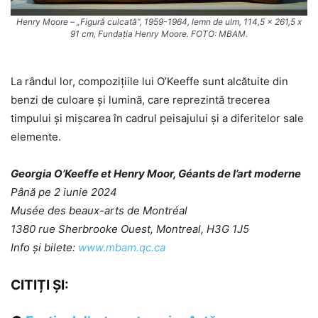
Henry Moore – „Figură culcată”, 1959-1964, lemn de ulm, 114,5 x 261,5 x
91 cm, Fundația Henry Moore. FOTO: MBAM.
La rândul lor, compozițiile lui O’Keeffe sunt alcătuite din
benzi de culoare și lumină, care reprezintă trecerea
timpului și mișcarea în cadrul peisajului și a diferitelor sale
elemente.
Georgia O’Keeffe et Henry Moor, Géants de l’art moderne
Până pe 2 iunie 2024
Musée des beaux-arts de Montréal
1380 rue Sherbrooke Ouest, Montreal, H3G 1J5
Info și bilete:
www.mbam.qc.ca
CITIȚI ȘI: