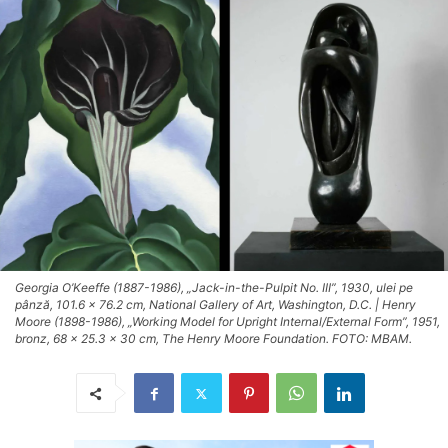
Georgia O’Keeffe (1887-1986), „Jack-in-the-Pulpit No. III”, 1930, ulei pe
pânză, 101.6 x 76.2 cm, National Gallery of Art, Washington, D.C. | Henry
Moore (1898-1986), „Working Model for Upright Internal/External Form”, 1951,
bronz, 68 x 25.3 x 30 cm, The Henry Moore Foundation. FOTO: MBAM.