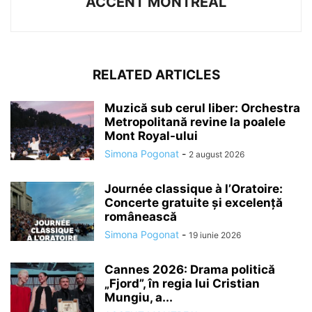
ACCENT MONTREAL
RELATED ARTICLES
Muzică sub cerul liber: Orchestra
Metropolitană revine la poalele
Mont Royal-ului
Simona Pogonat
-
2 august 2026
Journée classique à l’Oratoire:
Concerte gratuite și excelență
românească
Simona Pogonat
-
19 iunie 2026
Cannes 2026: Drama politică
„Fjord”, în regia lui Cristian
Mungiu, a...