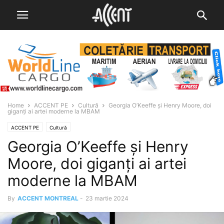
Home
ACCENT PE
Cultură
Georgia O’Keeffe și Henry Moore, doi
giganți ai artei moderne la MBAM
ACCENT PE
Cultură
Georgia O’Keeffe și Henry
Moore, doi giganți ai artei
moderne la MBAM
By
ACCENT MONTREAL
-
23 martie 2024