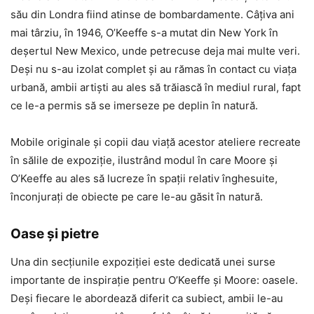
său din Londra fiind atinse de bombardamente. Câțiva ani
mai târziu, în 1946, O’Keeffe s-a mutat din New York în
deșertul New Mexico, unde petrecuse deja mai multe veri.
Deși nu s-au izolat complet și au rămas în contact cu viața
urbană, ambii artiști au ales să trăiască în mediul rural, fapt
ce le-a permis să se imerseze pe deplin în natură.
Mobile originale și copii dau viață acestor ateliere recreate
în sălile de expoziție, ilustrând modul în care Moore și
O’Keeffe au ales să lucreze în spații relativ înghesuite,
înconjurați de obiecte pe care le-au găsit în natură.
Oase și pietre
Una din secțiunile expoziției este dedicată unei surse
importante de inspirație pentru O’Keeffe și Moore: oasele.
Deși fiecare le abordează diferit ca subiect, ambii le-au