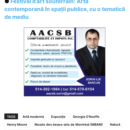
●
Festival d’art souterrain: Artă
contemporană în spații publice, cu o tematică
de mediu
TAGS
Artă modernă
Expoziție
Georgia O'Keeffe
Henry Moore
Musée des beaux-arts de Montréal (MBAM)
Natură