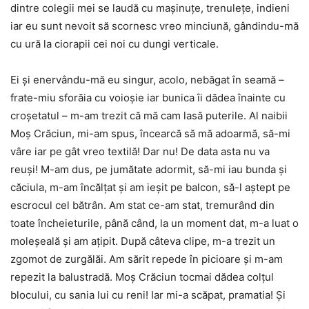
dintre colegii mei se laudă cu mașinuțe, trenulețe, indieni
iar eu sunt nevoit să scornesc vreo minciună, gândindu-mă
cu ură la ciorapii cei noi cu dungi verticale.
Ei și enervându-mă eu singur, acolo, nebăgat în seamă –
frate-miu sforăia cu voioșie iar bunica îi dădea înainte cu
croșetatul – m-am trezit că mă cam lasă puterile. Al naibii
Moș Crăciun, mi-am spus, încearcă să mă adoarmă, să-mi
vâre iar pe gât vreo textilă! Dar nu! De data asta nu va
reuşi! M-am dus, pe jumătate adormit, să-mi iau bunda și
căciula, m-am încălţat și am ieşit pe balcon, să-l aştept pe
escrocul cel bătrân. Am stat ce-am stat, tremurând din
toate încheieturile, până când, la un moment dat, m-a luat o
moleşeală și am aţipit. După câteva clipe, m-a trezit un
zgomot de zurgălăi. Am sărit repede în picioare și m-am
repezit la balustradă. Moș Crăciun tocmai dădea colţul
blocului, cu sania lui cu reni! Iar mi-a scăpat, pramatia! Și