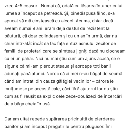
vreo 4-5 ceasuri. Numai că, odată cu lăsarea întunericului,
lumea a început să petreacă. Și, binedispusă fiind, s-a
apucat să mă cinstească cu alcool. Acuma, chiar dacă
aveam numai 9 ani, eram deja destul de rezistent la
băutură, că doar colindasem și cu un an în urmă, dar nu
chiar într-atât încât să fac față entuziasmului zecilor de
familii de proletari care se simțeau jigniți dacă nu ciocneam
cu ei un pahar. Nici nu mai ştiu cum am ajuns acasă, ce e
sigur e că mi-am pierdut steaua și aproape toţi banii
adunați până atunci. Noroc că ai mei n-au băgat de seamă
când am intrat, din cauza gălăgiei vecinilor – cărora le
mulțumesc pe această cale, căci fără ajutorul lor nu ştiu
cum as fi reuşit să explic cele zece-douăzeci de încercări
de a băga cheia în ușă.
Dar am uitat repede supărarea pricinuită de pierderea
banilor și am început pregătirile pentru plugușor. Îmi