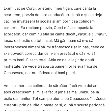
L-am luat pe Corci, prietenul meu țigan, care cânta la
acordeon, poezia despre conducătorul iubit o știam deja
căci ne învățaseră la școală și am pornit să colindăm
cartierul. Eu recitam poezia, Corci mă acompania la
acordeon; dar cum nu știa să cânte decât
„Valurile Dunării”
,
ieșea o chestie de tot hazul. Mă gândeam că n-o să
îndrăznească nimeni să-mi trântească ușa în nas, ceea ce
s-a dovedit corect, dar ce n-am prevăzut e că n-o să
primim bani. Fiasco total. Abia ce ne-a ieșit de două
înghețate. Se vede treaba că oamenilor le era frică de
Ceaușescu, dar nu dădeau doi bani pe el.
Am mai mers cu colindul de sărbători încă vreo doi ani,
apoi crescusem și mi s-a făcut jenă să mai umblu pe la
ușile oamenilor. Tot cam pe atunci pe Ceaușescu îl trăsese
curentul prin găurile gloanțelor și, după o scurtă perioadă