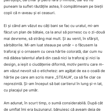
puneam la suflet răutăţile astea, îi compătimeam pe bieţii
copii că n-aveau și ei ceasuri.
Ei și când am văzut eu câți bani se fac cu uratul, mi-am
făcut un plan de bătaie, ca la anul să pornesc cu o zi-două
mai devreme, să strâng mai mult. Și au venit, în sfârșit,
sărbătorile. Mi-am luat steaua pe umăr – o făcusem la
traforaj și o ornasem cu ceva hârtie colorată, dar cum nu
mă dădea talentul afară din casă nici la traforaj și nici la
design, a ieșit o ciudăţenie diformă, motiv pentru care m-
am văzut nevoit să o etichetez: am agățat de ea o coală de
hârtie pe care am scris mare „STEAUA”, ca să fie clar ce
reprezintă. Și-am început să bat cartierul în lung și-n lat,
cu placajul pe umăr.
Am adunat, în scurt timp, o sumă considerabilă. După cât
de umflat îmi era buzunarul, bănuiesc că aveam deja de