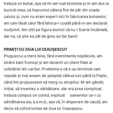
trebuia un buhai, așa că mi-am luat bicicleta și m-am dus la
bunică-mea, să împrumut câteva fire de păr din coada
calului și, cum nu eram expert nici în fabricarea buhaielor,
am cam lăsat calul fără falnica-i coadă până m-am declarat
mulţumit. Am citit pe figura bunicii că nu-i foarte încântată,
dar na, ce știe ea cât de greu se fac banii!
PRIMIȚI CU ZIUA LUI CEAUȘESCU?
Plugușorul a mers bine, fără evenimente neplăcute, am
strâns bani frumoşi și am devenit un client fidel al
cofetăriei din cartier. Problema e că s-au terminat cam
repede și mai aveam de aşteptat câteva luni până la Paște,
când îmi propusesem să merg cu stropitul. M-am gândit,
inițial, să inventez o sărbătoare, dar era prea complicat,
trebuia compus un colind, explicat oamenilor ce-i cu
sărbătoarea aia, ș.a.m.d., așa că, în disperare de cauză, am
decis să colind lumea de ziua lui Ceaușescu.