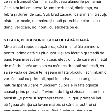
ce reni frumoși! Cum mai străluceau alămurile pe hamuri!
Cam atât îmi amintesc. M-am trezit apoi, dimineaţa, cu
febră și dureri de cap. Sub brad zăceau, ca și în anii trecuți,
niște portocale, un maieu și două perechi de ciorapi cu
dungi verticale, noi nouți, cu eticheta pe ei.
STEAUA, PLUGUȘORUL ȘI CALUL FĂRĂ COADĂ
Mi-a trecut repede supărarea, căci în anul ăla am mers
pentru prima dată cu plugușorul și am făcut o grămadă de
bani. I-am investit într-un ceas electronic de care eram atât
de mândru încât umblam cu mâneca dreaptă suflecată, ca
să se vadă de departe. Ieșeam în fața blocului, schimbam o
vorbă-două cu prietenii, apoi îmi priveam, cu un gest
natural (pentru care muncisem cu orele în fața oglinzii)
ceasul prins pe brațul învinețit de frig si ziceam cu un ton
plictisit: „e patru și șaptesprezece…”. Sigur, prietenii îmi
atrăgeau atenția că le-am mai zis și când a fost trei și
patrușopt, ba chiar și patru fără 3 minute, dar eu nu