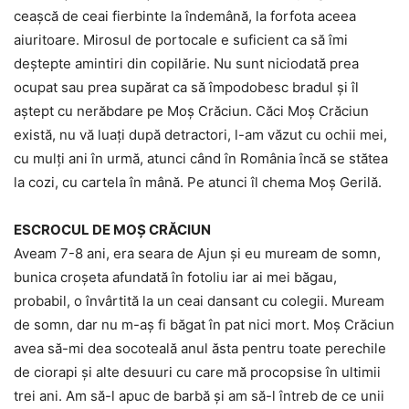
ceașcă de ceai fierbinte la îndemână, la forfota aceea
aiuritoare. Mirosul de portocale e suficient ca să îmi
deștepte amintiri din copilărie. Nu sunt niciodată prea
ocupat sau prea supărat ca să împodobesc bradul și îl
aștept cu nerăbdare pe Moș Crăciun. Căci Moș Crăciun
există, nu vă luați după detractori, l-am văzut cu ochii mei,
cu mulți ani în urmă, atunci când în România încă se stătea
la cozi, cu cartela în mână. Pe atunci îl chema Moș Gerilă.
ESCROCUL DE MOȘ CRĂCIUN
Aveam 7-8 ani, era seara de Ajun și eu muream de somn,
bunica croșeta afundată în fotoliu iar ai mei băgau,
probabil, o învârtită la un ceai dansant cu colegii. Muream
de somn, dar nu m-aș fi băgat în pat nici mort. Moş Crăciun
avea să-mi dea socoteală anul ăsta pentru toate perechile
de ciorapi și alte desuuri cu care mă procopsise în ultimii
trei ani. Am să-l apuc de barbă și am să-l întreb de ce unii