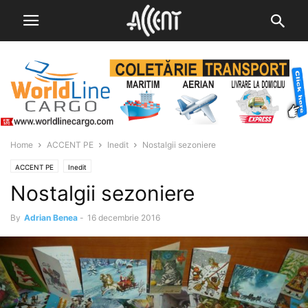
Home
ACCENT PE
Inedit
Nostalgii sezoniere
ACCENT PE
Inedit
Nostalgii sezoniere
By
Adrian Benea
-
16 decembrie 2016