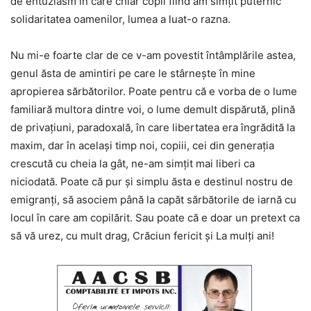
de entuziasm în care chiar copil fiind am simţit puternic
solidaritatea oamenilor, lumea a luat-o razna.
Nu mi-e foarte clar de ce v-am povestit întâmplările astea,
genul ăsta de amintiri pe care le stârnește în mine
apropierea sărbătorilor. Poate pentru că e vorba de o lume
familiară multora dintre voi, o lume demult dispărută, plină
de privațiuni, paradoxală, în care libertatea era îngrădită la
maxim, dar în acelaşi timp noi, copiii, cei din generația
crescută cu cheia la gât, ne-am simțit mai liberi ca
niciodată. Poate că pur și simplu ăsta e destinul nostru de
emigranți, să asociem până la capăt sărbătorile de iarnă cu
locul în care am copilărit. Sau poate că e doar un pretext ca
să vă urez, cu mult drag, Crăciun fericit și La mulți ani!