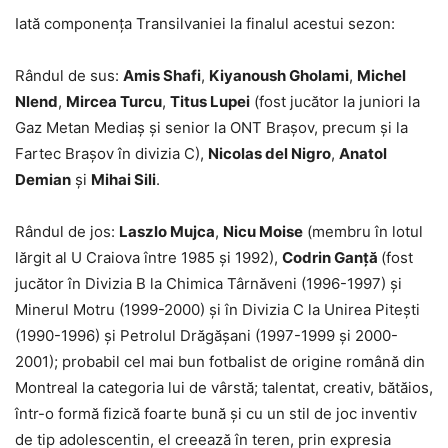
Iată componența Transilvaniei la finalul acestui sezon:
Rândul de sus:
Amis Shafi
,
Kiyanoush Gholami
,
Michel
Nlend
,
Mircea Turcu
,
Titus Lupei
(fost jucător la juniori la
Gaz Metan Mediaș și senior la ONT Brașov, precum și la
Fartec Brașov în divizia C),
Nicolas del Nigro
,
Anatol
Demian
și
Mihai Sili
.
Rândul de jos:
Laszlo Mujca
,
Nicu Moise
(membru în lotul
lărgit al U Craiova între 1985 și 1992),
Codrin Ganță
(fost
jucător în Divizia B la Chimica Târnăveni (1996-1997) și
Minerul Motru (1999-2000) și în Divizia C la Unirea Pitești
(1990-1996) și Petrolul Drăgășani (1997-1999 și 2000-
2001); probabil cel mai bun fotbalist de origine română din
Montreal la categoria lui de vârstă; talentat, creativ, bătăios,
într-o formă fizică foarte bună și cu un stil de joc inventiv
de tip adolescentin, el creează în teren, prin expresia