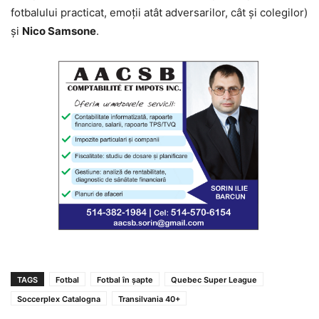
fotbalului practicat, emoții atât adversarilor, cât și colegilor)
și
Nico Samsone
.
TAGS
Fotbal
Fotbal în șapte
Quebec Super League
Soccerplex Catalogna
Transilvania 40+