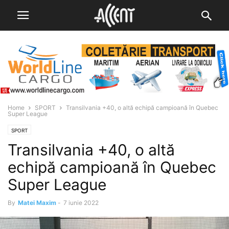
Home
SPORT
Transilvania +40, o altă echipă campioană în Quebec
Super League
SPORT
Transilvania +40, o altă
echipă campioană în Quebec
Super League
By
Matei Maxim
-
7 iunie 2022