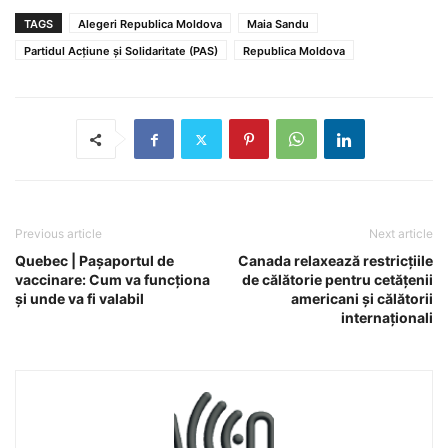
TAGS
Alegeri Republica Moldova
Maia Sandu
Partidul Acțiune și Solidaritate (PAS)
Republica Moldova
Previous article
Next article
Quebec | Pașaportul de
Canada relaxează restricțiile
vaccinare: Cum va funcționa
de călătorie pentru cetățenii
și unde va fi valabil
americani și călătorii
internaționali