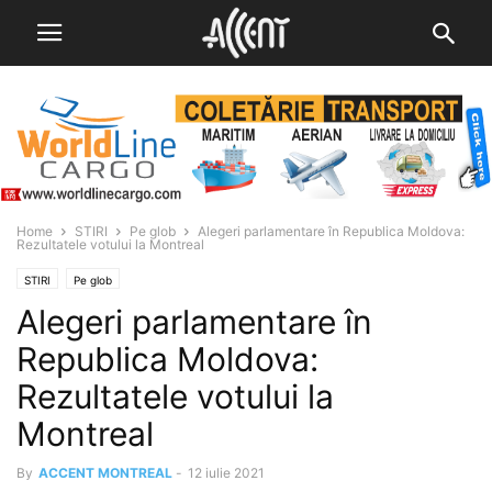
Home
STIRI
Pe glob
Alegeri parlamentare în Republica Moldova:
Rezultatele votului la Montreal
STIRI
Pe glob
Alegeri parlamentare în
Republica Moldova:
Rezultatele votului la
Montreal
By
ACCENT MONTREAL
-
12 iulie 2021