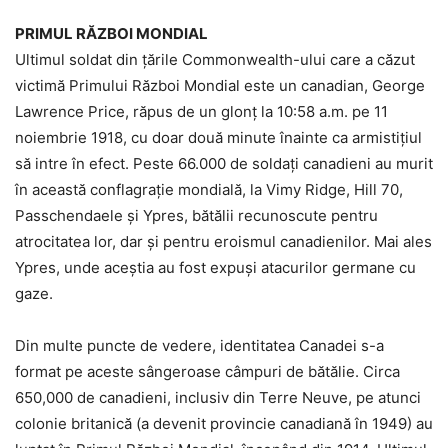
PRIMUL RĂZBOI MONDIAL
Ultimul soldat din țările Commonwealth-ului care a căzut
victimă Primului Război Mondial este un canadian, George
Lawrence Price, răpus de un glonț la 10:58 a.m. pe 11
noiembrie 1918, cu doar două minute înainte ca armistițiul
să intre în efect. Peste 66.000 de soldați canadieni au murit
în această conflagrație mondială, la Vimy Ridge, Hill 70,
Passchendaele și Ypres, bătălii recunoscute pentru
atrocitatea lor, dar și pentru eroismul canadienilor. Mai ales
Ypres, unde aceștia au fost expuși atacurilor germane cu
gaze.
Din multe puncte de vedere, identitatea Canadei s-a
format pe aceste sângeroase câmpuri de bătălie. Circa
650,000 de canadieni, inclusiv din Terre Neuve, pe atunci
colonie britanică (a devenit provincie canadiană în 1949) au