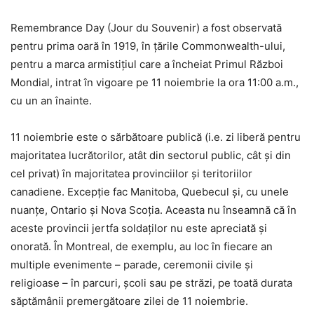
Remembrance Day (Jour du Souvenir) a fost observată
pentru prima oară în 1919, în țările Commonwealth-ului,
pentru a marca armistițiul care a încheiat Primul Război
Mondial, intrat în vigoare pe 11 noiembrie la ora 11:00 a.m.,
cu un an înainte.
11 noiembrie este o sărbătoare publică (i.e. zi liberă pentru
majoritatea lucrătorilor, atât din sectorul public, cât și din
cel privat) în majoritatea provinciilor și teritoriilor
canadiene. Excepție fac Manitoba, Quebecul și, cu unele
nuanțe, Ontario și Nova Scoția. Aceasta nu înseamnă că în
aceste provincii jertfa soldaților nu este apreciată și
onorată. În Montreal, de exemplu, au loc în fiecare an
multiple evenimente – parade, ceremonii civile și
religioase – în parcuri, școli sau pe străzi, pe toată durata
săptămânii premergătoare zilei de 11 noiembrie.