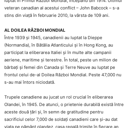
luptat în Primul Război Mondial, începând din 1914. Ultimul
veteran canadian al acestui conflict – John Babcock – s-a
stins din viață în februarie 2010, la vârsta de 109 ani.
AL DOILEA RĂZBOI MONDIAL
Între 1939 și 1945, canadienii au luptat la Dieppe
(Normandia), în Bătălia Atlanticului și în Hong Kong, au
participat la eliberarea Italiei și în multe alte campanii
aeriene, maritime și terestre. În total, peste un milion de
bărbați și femei din Canada și Terre Neuve au luptat pe
frontul celui de-al Doilea Război Mondial. Peste 47,000 nu
s-au mai întors niciodată.
Trupele canadiene au jucat un rol crucial în eliberarea
Olandei, în 1945. De atunci, o prietenie durabilă există între
aceste două țări și, în semn de gratitudine pentru
sacrificiul celor 7,000 de soldați canadieni care și-au dat
viața pe pământ olandez, casa regală trimite în fiecare an