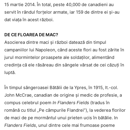
15 martie 2014. În total, peste 40,000 de canadieni au
servit în rândul forțelor armate, iar 159 de dintre ei și-au
dat viața în acest război.
DE CE FLOAREA DE MAC?
Asocierea dintre maci și război datează din timpul
campaniilor lui Napoleon, când aceste flori au fost zărite în
jurul mormintelor proaspete ale soldaților, alimentând
credința că ele răsăreau din sângele vărsat de cei căzuți în
luptă.
În timpul sângeroasei Bătălii de la Ypres, în 1915, lt.-col.
John McCrae, canadian de origine și medic de profesie, a
compus celebrul poem
In Flanders Fields
(tradus în
română cu titlul „Pe câmpurile Flandrei”), la vederea florilor
de maci de pe mormântul unui prieten ucis în bătălie. In
Flanders Fields
, unul dintre cele mai frumoase poeme