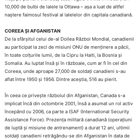
10,000 de bulbi de lalele la Ottawa – așa a luat de altfel
naștere faimosul festival al lalelelor din capitala canadiană.
COREEA ȘI AFGANISTAN
De la sfârșitul celui de-al Doilea Război Mondial, canadienii
au participat la zeci de misiuni ONU de menținere a păcii,
în toate colțurile lumii, de la Cipru la Haiti, la Bosnia și
Somalia. Au luptat însă și în războaie, cum ar fi în cel din
Coreea, unde aproape 27,000 de soldați canadieni s-au
aflat între 1950 și 1956. Dintre aceștia, 516 au pierit.
În ceea ce privește războiul din Afganistan, Canada s-a
implicat încă din octombrie 2001, însă a asumat un rol activ
începând cu 2006, ca parte a ISAF (International Security
Assistance Force). Prezența militară canadiană (operațiuni
de luptă și misiune de antrenament) a durat 12 ani, ultimii
soldați canadieni retrăgându-se din Afganistan în data de