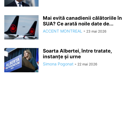
Mai evită canadienii călătoriile în
SUA? Ce arată noile date de...
ACCENT MONTREAL
-
23 mai 2026
Soarta Albertei, între tratate,
instanțe și urne
Simona Pogonat
-
22 mai 2026