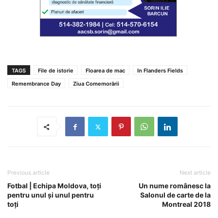
TAGS
File de istorie
Floarea de mac
In Flanders Fields
Remembrance Day
Ziua Comemorării
Previous article
Next article
Fotbal | Echipa Moldova, toți
Un nume românesc la
pentru unul și unul pentru
Salonul de carte de la
toți
Montreal 2018