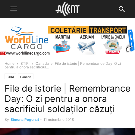
Home
STIRI
Canada
File de istorie | Remembrance Day: O zi
pentru a onora sacrificiul...
STIRI
Canada
File de istorie | Remembrance
Day: O zi pentru a onora
sacrificiul soldaților căzuți
By
Simona Pogonat
-
11 noiembrie 2018