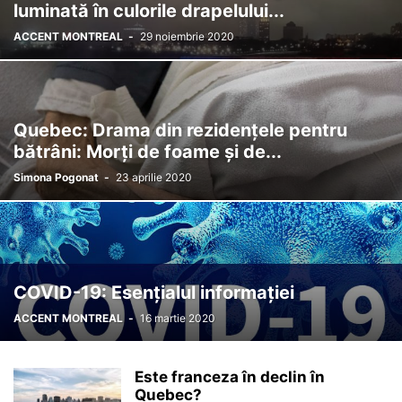
luminată în culorile drapelului...
ACCENT MONTREAL
-
29 noiembrie 2020
Quebec: Drama din rezidențele pentru
bătrâni: Morți de foame și de...
Simona Pogonat
-
23 aprilie 2020
COVID-19: Esențialul informației
ACCENT MONTREAL
-
16 martie 2020
Este franceza în declin în
Quebec?