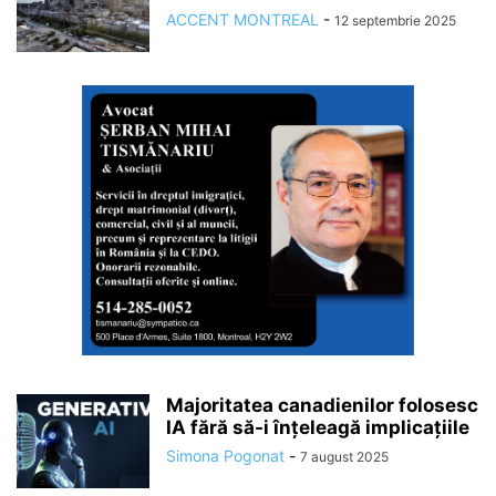
ACCENT MONTREAL
-
12 septembrie 2025
Majoritatea canadienilor folosesc
IA fără să-i înțeleagă implicațiile
Simona Pogonat
-
7 august 2025