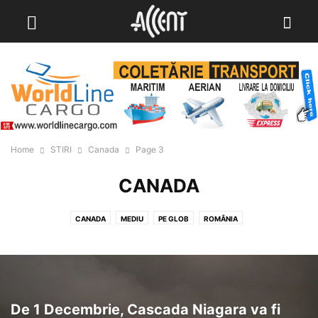
Home
STIRI
Canada
Page 3
CANADA
CANADA
MEDIU
PE GLOB
ROMÂNIA
De 1 Decembrie, Cascada Niagara va fi